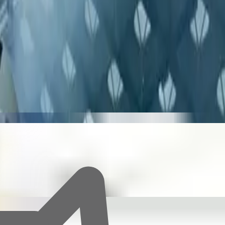
rincipais clubes do futebol da Turquia.