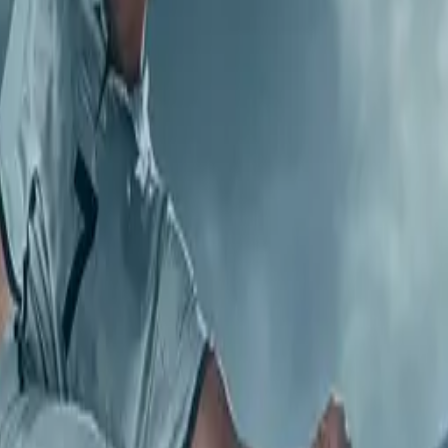
tes Super Liga Turc