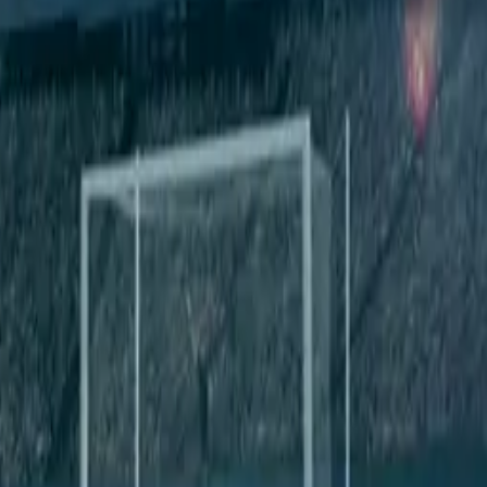
e: Aposta não é investimento