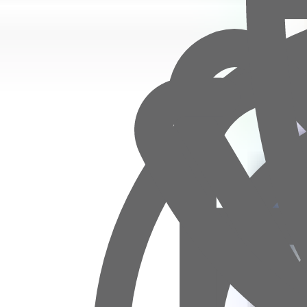
1.55
VER PALPITE
NVBT Gaming Ltda., CNPJ 50.587.712/0001-27, 
Futebol
Super Liga Turca 🇹🇷
José Bragança
Kasimpasa
17/05
17:00
VS
Galatasaray
ODD VERIFICADA
Galatasaray para vencer
1.78
VER PALPITE
SPRBT Interactive Brasil Ltda., CNPJ 54.071.5
Futebol