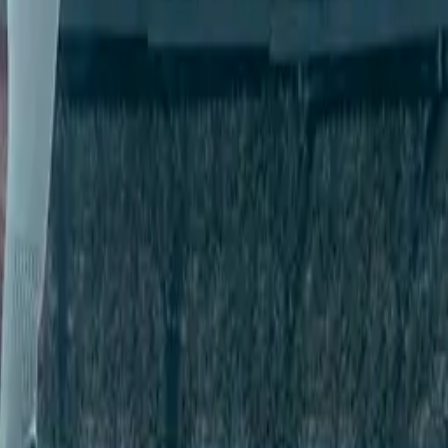
ortaria SPA/MF nº 250/2025
+18 | Ministério da Fazenda advert