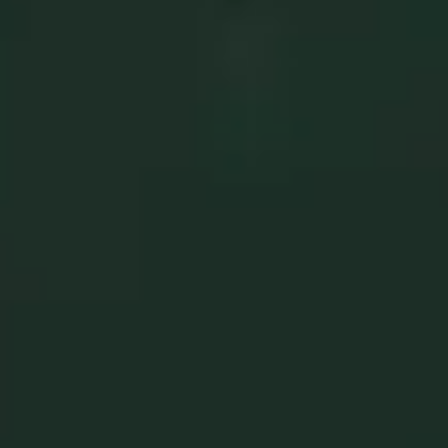
Melhores cassinos online
Links úteis
Quem somos
Jogo Responsável
Fale conosco
Casas Legalizadas
Jogos de cassino
Guia de Apostas
Palpites
Campeonatos
Casas Legalizadas
Jogos de cassino
Guia de Apostas
Palpites
Palpites Futebol
Palpites Italiano - Serie A 🇮🇹
Genoa vs. Bologna