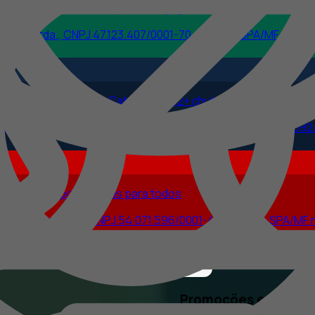
to de 25% no Criar Aposta nos jogos de tênis
 Brasil Ltda., CNPJ 47.123.407/0001-70, Portaria SPA/MF nº 25
ogo x Fluminense: A. Cabral e Hulk 2+ chutes a gol - 11.00
rasil S.A., CNPJ 55.056.104/0001-00, Portaria SPA/MF nº 2.09
: R$ 5 em aposta grátis para todos
ctive Brasil Ltda., CNPJ 54.071.596/0001-40, Portaria SPA/MF 
VER MAIS OFERTAS
Promoções exclusiv