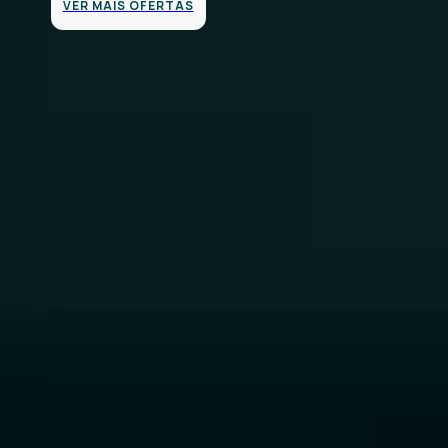
VER MAIS OFERTAS
37
'
Riccardo Orsolini
56
'
Jens Odgaard