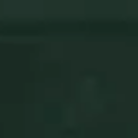
Diário de apostas
Palpites de hoje
Promoções
Campeonatos
Guia de Apostas
Casas de apostas legalizadas
Como apostar
Podcasts
Vídeos
Blog
Cassino
Jogos populares
Melhores cassinos online
Links úteis
Quem somos
Jogo Responsável
Fale conosco