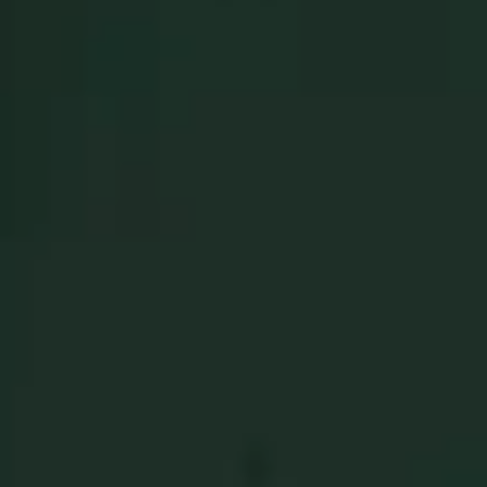
Diário de apostas
Palpites de hoje
Promoções
Campeonatos
Guia de Apostas
Casas de apostas legalizadas
Como apostar
Podcasts
Vídeos
Blog
Cassino
Jogos populares