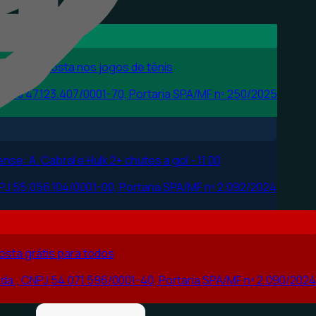
 Criar Aposta nos jogos de tênis
, CNPJ 47.123.407/0001-70, Portaria SPA/MF nº 250/2025
se: A. Cabral e Hulk 2+ chutes a gol - 11.00
NPJ 55.056.104/0001-00, Portaria SPA/MF nº 2.092/2024
osta grátis para todos
Ltda., CNPJ 54.071.596/0001-40, Portaria SPA/MF nº 2.090/2024