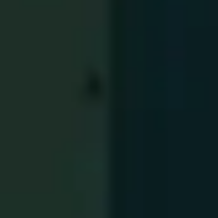
Diário de apostas
Palpites de hoje
Promoções
Campeonatos
Guia de Apostas
Casas de apostas legalizadas
Como apostar
Podcasts
Vídeos
Blog
Cassino
Jogos populares