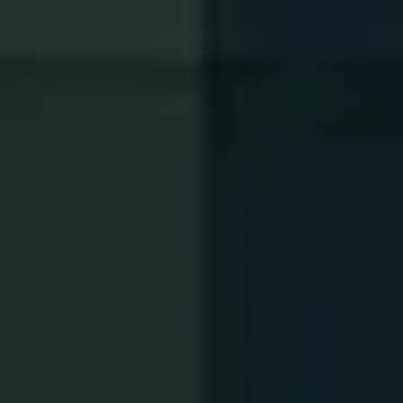
Diário de apostas
Palpites de hoje
Promoções
Campeonatos
Guia de Apostas
Casas de apostas legalizadas
Como apostar
Podcasts
Vídeos
Blog
Cassino
Jogos populares
Melhores cassinos online
Links úteis
Quem somos
Jogo Responsável
Fale conosco