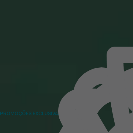
Liga Portugal 🇵🇹
Gil Vicente
0
X
3
Benfica
PROMOÇÕES EXCLUSIVAS