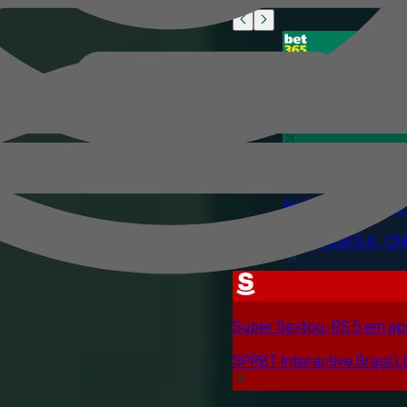
Corinthians vence 
HS do Brasil Ltda.
Bônus para novas 
NSX Brasil S.A., C
Super Sextou: R$ 5 em ap
SPRBT Interactive Brasil 