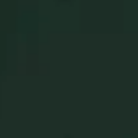
Diário de apostas
Palpites de hoje
Promoções
Campeonatos
Guia de Apostas
Casas de apostas legalizadas
Como apostar
Podcasts
Vídeos
Blog
Cassino
Jogos populares