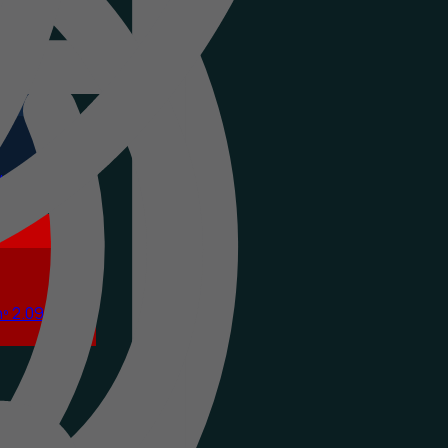
0/2025
2/2024
nº 2.090/2024
as