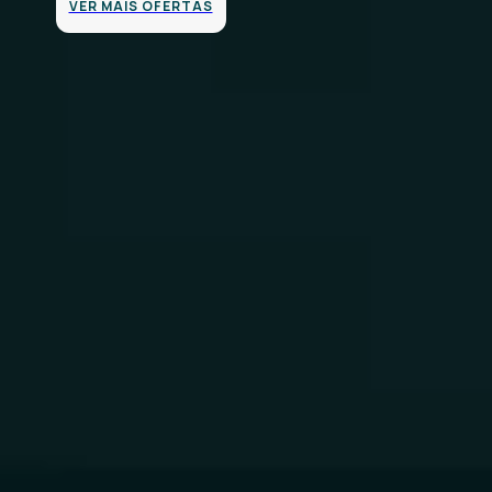
VER MAIS OFERTAS
22
'
Fredrik Aursnes