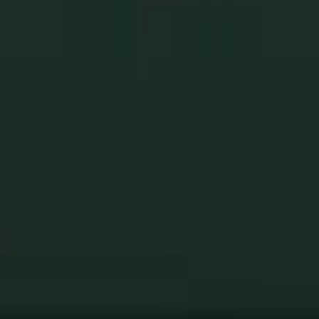
Acontecimentos Gil Vicente 
Gil Vicente
Benfica
Primeiro tempo
18
'
Ze Carlos
46
'
Mohamed Bamba
Segundo tempo
46
'
Santi Garcia
50
'
Jonathan Buatu