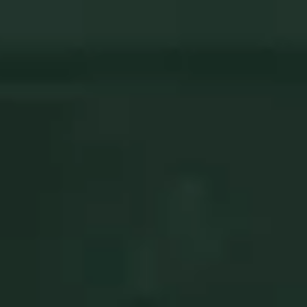
Diário de apostas
Palpites de hoje
Promoções
Campeonatos
Guia de Apostas
Casas de apostas legalizadas
Como apostar
Podcasts
Vídeos
Blog
Cassino
Jogos populares
Melhores cassinos online
Links úteis
Quem somos
Jogo Responsável
Fale conosco