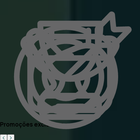
Liga Portugal 🇵🇹
Gil Vicente
0
X
0
Sporting
Promoções exclusivas