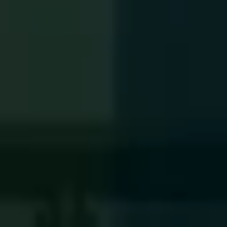
Gil Vicente
Sporting
Primeiro tempo
28
'
Santi Garcia
Segundo tempo
46
'
Matheus
/
Eduardo Quaresma
56
'
Matheus
63
'
Jordi Mboula
66
'
Geny Catamo
/
Geovany Quenda
68
'
Jordi Mboula
/
Kanya Fujimoto