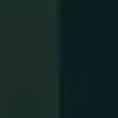
Melhores cassinos online
Links úteis
Quem somos
Jogo Responsável
Fale conosco
Casas Legalizadas
Jogos de cassino
Guia de Apostas
Palpites
Campeonatos
Casas Legalizadas
Jogos de cassino
Guia de Apostas
Palpites
Palpites Futebol
Palpites Brasileirão 2026 🇧🇷
Grêmio vs. Flamengo