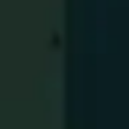
Diário de apostas
Palpites de hoje
Promoções
Campeonatos
Guia de Apostas
Casas de apostas legalizadas
Como apostar
Podcasts
Vídeos
Blog
Cassino
Jogos populares