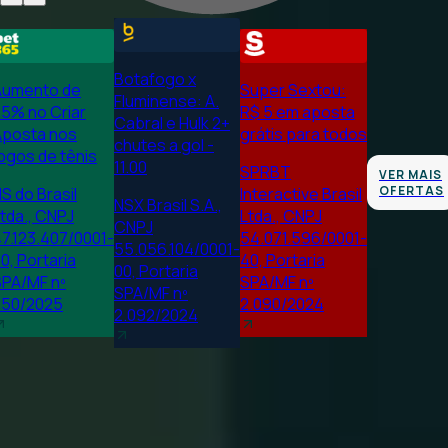
Botafogo x
Aumento de
Super Sextou:
Fluminense: A.
5% no Criar
R$ 5 em aposta
Cabral e Hulk 2+
Aposta nos
grátis para todos
chutes a gol -
ogos de tênis
11.00
SPRBT
VER MAIS
OFERTAS
S do Brasil
Interactive Brasil
NSX Brasil S.A.,
tda., CNPJ
Ltda., CNPJ
CNPJ
7.123.407/0001-
54.071.596/0001-
55.056.104/0001-
0, Portaria
40, Portaria
00, Portaria
SPA/MF nº
SPA/MF nº
SPA/MF nº
250/2025
2.090/2024
2.092/2024
Acontecimentos Grêmio x
Flamengo