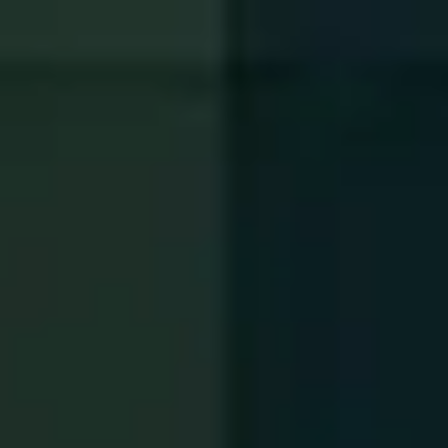
Diário de apostas
Palpites de hoje
Promoções
Campeonatos
Guia de Apostas
Casas de apostas legalizadas
Como apostar
Podcasts
Vídeos
Blog
Cassino
Jogos populares
Melhores cassinos online
Links úteis
Quem somos
Jogo Responsável
Fale conosco