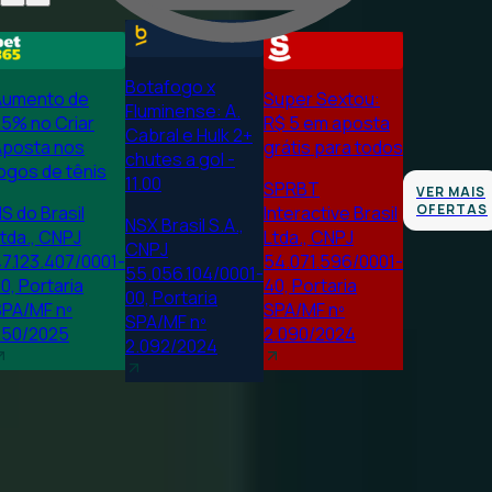
Botafogo x
Aumento de
Super Sextou:
Fluminense: A.
5% no Criar
R$ 5 em aposta
Cabral e Hulk 2+
Aposta nos
grátis para todos
chutes a gol -
ogos de tênis
11.00
SPRBT
VER MAIS
OFERTAS
S do Brasil
Interactive Brasil
NSX Brasil S.A.,
tda., CNPJ
Ltda., CNPJ
CNPJ
7.123.407/0001-
54.071.596/0001-
55.056.104/0001-
0, Portaria
40, Portaria
00, Portaria
SPA/MF nº
SPA/MF nº
SPA/MF nº
250/2025
2.090/2024
2.092/2024
Acontecimentos Ipswich
Town x Bournemouth