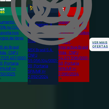
Botafogo x
Aumento de
Super Sextou:
Fluminense: A.
5% no Criar
R$ 5 em aposta
Cabral e Hulk 2+
Aposta nos
grátis para todos
chutes a gol -
ogos de tênis
11.00
SPRBT
VER MAIS
OFERTAS
S do Brasil
Interactive Brasil
NSX Brasil S.A.,
tda., CNPJ
Ltda., CNPJ
CNPJ
7.123.407/0001-
54.071.596/0001-
55.056.104/0001-
0, Portaria
40, Portaria
00, Portaria
SPA/MF nº
SPA/MF nº
SPA/MF nº
250/2025
2.090/2024
2.092/2024
Acontecimentos Le Havre x
Lorient