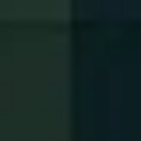
Diário de apostas
Palpites de hoje
Promoções
Campeonatos
Guia de Apostas
Casas de apostas legalizadas
Como apostar
Podcasts
Vídeos
Blog
Cassino
Jogos populares
Melhores cassinos online
Links úteis
Quem somos
Jogo Responsável
Fale conosco