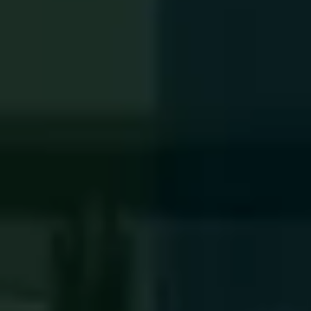
Leicester City
Crystal Palace
Primeiro tempo
20
'
Jefferson Lerma
/
Jefferson Lerma
Segundo tempo
52
'
Jean-Philippe Mateta
62
'
Daichi Kamada
/
Will Hughes
66
'
Bilal El Khannous
/
Patson Daka
66
'
Harry Winks
/
Oliver Skipp
66
'
Facundo Buonanotte
/
Kasey McAteer