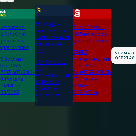
Botafogo x
Aumento de
Super Sextou:
Fluminense: A.
5% no Criar
R$ 5 em aposta
Cabral e Hulk 2+
Aposta nos
grátis para todos
chutes a gol -
ogos de tênis
11.00
SPRBT
VER MAIS
OFERTAS
S do Brasil
Interactive Brasil
NSX Brasil S.A.,
tda., CNPJ
Ltda., CNPJ
CNPJ
7.123.407/0001-
54.071.596/0001-
55.056.104/0001-
0, Portaria
40, Portaria
00, Portaria
SPA/MF nº
SPA/MF nº
SPA/MF nº
250/2025
2.090/2024
2.092/2024
Acontecimentos Leicester
City x Crystal Palace