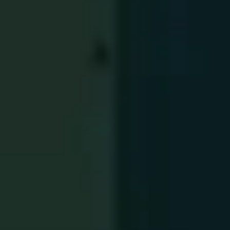
Diário de apostas
Palpites de hoje
Promoções
Campeonatos
Guia de Apostas
Casas de apostas legalizadas
Como apostar
Podcasts
Vídeos
Blog
Cassino
Jogos populares