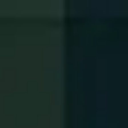
Diário de apostas
Palpites de hoje
Promoções
Campeonatos
Guia de Apostas
Casas de apostas legalizadas
Como apostar
Podcasts
Vídeos
Blog
Cassino
Jogos populares
Melhores cassinos online
Links úteis
Quem somos
Jogo Responsável
Fale conosco