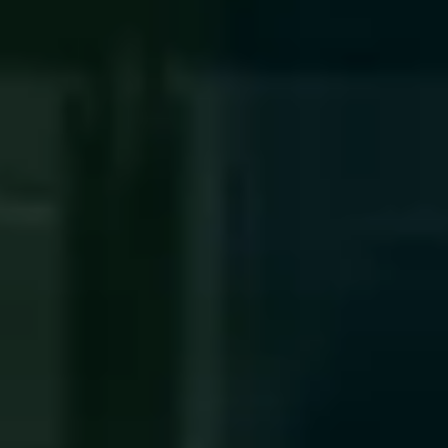
72
'
Mohamed Salah
76
'
Brajan Gruda
/
Joel Veltman
76
'
Mats Wieffer
/
Yasin Ayari
77
'
Darwin Nunez
/
Wataru Endo
83
'
Ferdi Kadioglu
87
'
Simon Adingra
/
Kaoru Mitoma
87
'
Jakub Moder
/
Ferdi Kadioglu
88
'
Evan Ferguson
/
Jack Hinshelwood
91
'
Mohamed Salah
/
Conor Bradley