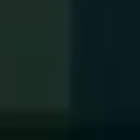
Liverpool
Brighton & Hove Albion
Primeiro tempo
14
'
Ferdi Kadioglu
45
'
Alexis Mac Allister
Segundo tempo
46
'
Ibrahima Konate
/
Joseph Gomez
66
'
Alexis Mac Allister
/
Curtis Jones
66
'
Dominik Szoboszlai
/
Luis Diaz
69
'
Cody Gakpo