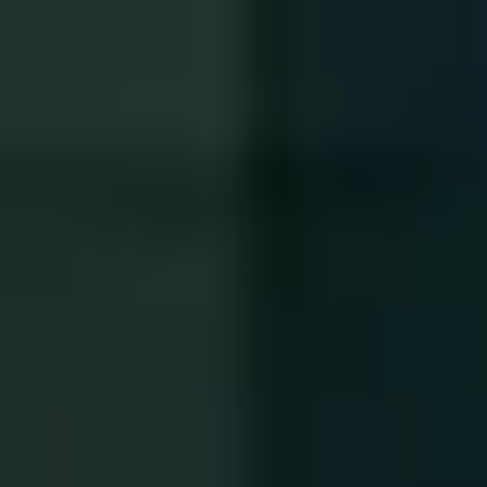
Diário de apostas
Palpites de hoje
Promoções
Campeonatos
Guia de Apostas
Casas de apostas legalizadas
Como apostar
Podcasts
Vídeos
Blog
Cassino
Jogos populares
Melhores cassinos online
Links úteis
Quem somos
Jogo Responsável
Fale conosco