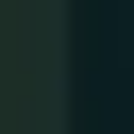
investimento
Onde Assistir
Mainz 05
-
Bayer
Leverkusen
10:30 (BRASÍLIA)
HORA
SÁBADO, 17 DE MAIO DE 2025
DATA
MEWA ARENA
ESTÁDIO
MAINZ
LOCAL
Outros Mercados