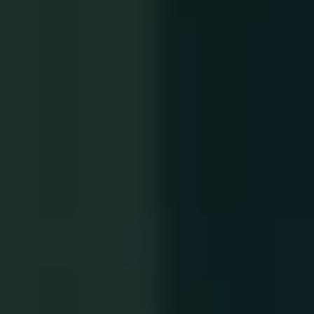
X
Mainz -0.25 (0.0, -0.5)
MAINZ 05
-
BAYER LEVERKUSEN
ODD ATUAL
2.04
APOSTAR
HS do Brasil Ltda., CNPJ 47.123.407/0001-70, Portaria SPA/MF
nº 250/2025
+18 | Ministério da Fazenda adverte: Aposta não é
investimento
APOSTA EM ABERTO
Tripla do dia
ODD ATUAL