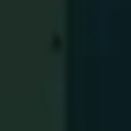
Diário de apostas
Palpites de hoje
Promoções
Campeonatos
Guia de Apostas
Casas de apostas legalizadas
Como apostar
Podcasts
Vídeos
Blog
Cassino
Jogos populares