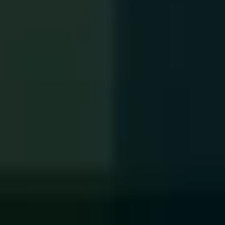
Mallorca
Sevilla
Primeiro tempo
26
'
Vedat Muriqi
44
'
Omar Mascarell
46
'
Neal Maupay
Segundo tempo
53
'
Samu
55
'
Takuma Asano
/
Antonio Sanchez
60
'
Chidera Ejuke
/
Juanlu Sanchez
60
'
Alexis Sanchez
/
Gerard Fernandez