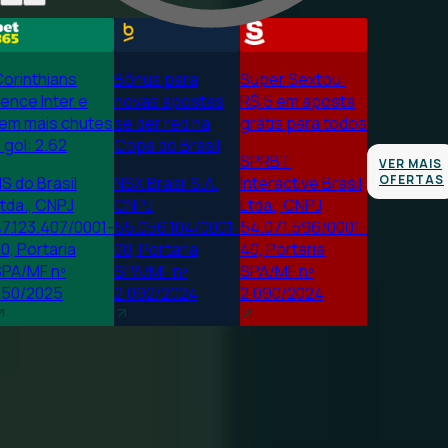
orinthians
Bônus para
Super Sextou:
ence Inter e
novas apostas
R$ 5 em aposta
tem mais chutes
se der red na
grátis para todos
 gol: 2.62
Copa do Brasil
SPRBT
VER MAIS
OFERTAS
S do Brasil
NSX Brasil S.A.,
Interactive Brasil
tda., CNPJ
CNPJ
Ltda., CNPJ
7.123.407/0001-
55.056.104/0001-
54.071.596/0001-
0, Portaria
00, Portaria
40, Portaria
SPA/MF nº
SPA/MF nº
SPA/MF nº
250/2025
2.092/2024
2.090/2024
Acontecimentos Mallorca x
Sevilla