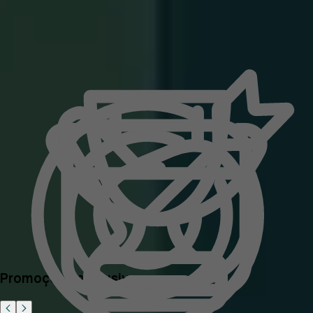
Espanhol - La Liga 🇪🇸
Mallorca
4
X
1
Sevilla
Promoções exclusivas