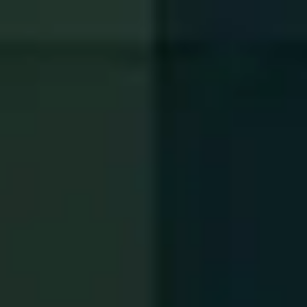
Diário de apostas
Palpites de hoje
Promoções
Campeonatos
Guia de Apostas
Casas de apostas legalizadas
Como apostar
Podcasts
Vídeos
Blog
Cassino
Jogos populares
Melhores cassinos online
Links úteis
Quem somos
Jogo Responsável
Fale conosco