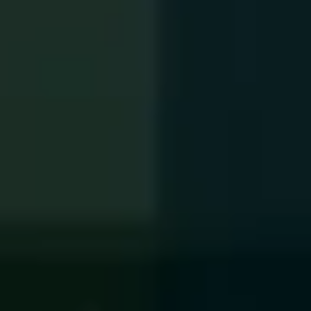
Manchester City
Newcastle United
Primeiro tempo
19
'
Omar Marmoush
24
'
Omar Marmoush
33
'
Omar Marmoush
Segundo tempo
46
'
Valentino Livramento
/
Kieran Trippier
46
'
Lewis Miley
/
Joseph Willock
50
'
Bruno Guimaraes