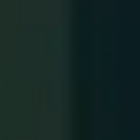
Diário de apostas
Palpites de hoje
Promoções
Campeonatos
Guia de Apostas
Casas de apostas legalizadas
Como apostar
Podcasts
Vídeos
Blog
Cassino
Jogos populares