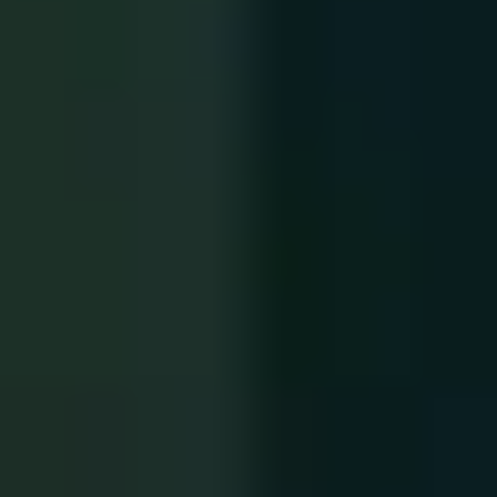
Premier League
Matheus Marangon
0
palpites
Atualização
Tempo de leitura
1
min
Palpite em Destaque
Neste sábado, dia 20 de Setembro de 2025, o Manchester
United recebe o Chelsea, em jogo válido pela 5ª rodada da
Premier League 2024/2025! A partida acontece no Old
Trafford, casa do Manchester United, às 13:30h (horário de
Brasília). Confira nosso palpite para esta partida!