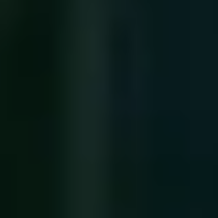
APOSTAR
+18 | Ministério da Fazenda adverte: Aposta não é
investimento
APOSTA EM ABERTO
Palpite principal
Chelsea para vencer
MANCHESTER UNITED
-
CHELSEA
ODD ATUAL
2.60
APOSTAR
+18 | Ministério da Fazenda adverte: Aposta não é
investimento
Jogue com responsabilidade.
Apostas não são meio de enriquecimento e podem levar à