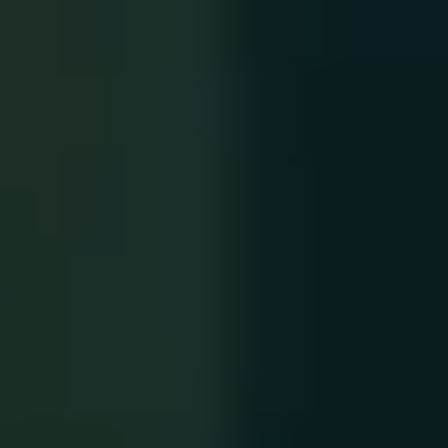
momento.
Tabela de classificação
#
Equipe
P
G
W
D
L
GD
6
Chelsea
0
0
0
0
0
0