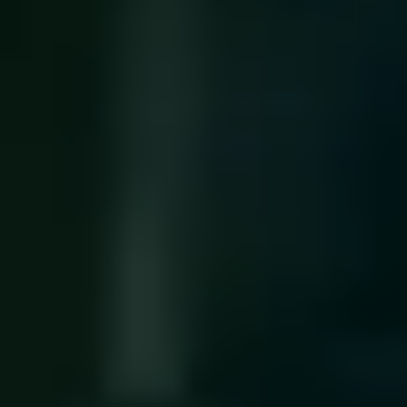
perda de dinheiro. O jogo pode causar dependência: saiba
quando parar! Defina seus limites antes de começar.
Sobre o tipster
Matheus Marangon
Dicas sobre futebol inglês.
Confira meu desempenho no último mês:
0
Palpites criados
0.00
Odds Médias
Ver todas as dicas de Matheus Marangon