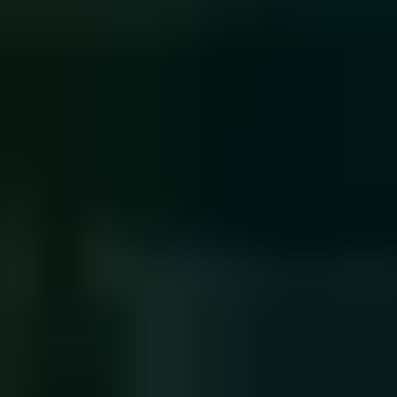
APOSTAR
+18 | Ministério da Fazenda adverte: Aposta não é
investimento
Quem vai ganhar?
MANCHESTER UNITED
20/09, 13:30
PREMIER LEAGUE 🏴󠁧󠁢󠁥󠁮󠁧󠁿
X
CHELSEA
0.00
X
0.00
2.60
Chelsea para vencer
2.60