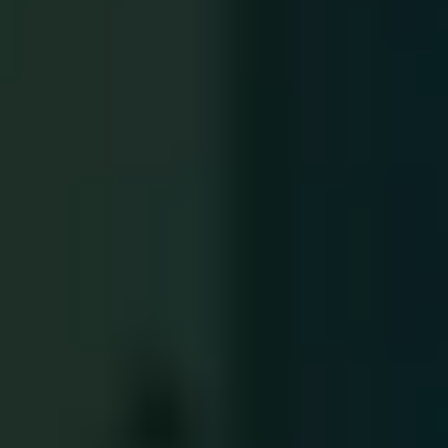
Melhores cassinos online
Links úteis
Quem somos
Jogo Responsável
Fale conosco
Casas Legalizadas
Jogos de cassino
Guia de Apostas
Palpites
Campeonatos
Casas Legalizadas
Jogos de cassino
Guia de Apostas
Palpites
Palpites Futebol
Palpites Premier League 🏴󠁧󠁢󠁥󠁮󠁧󠁿
Manchester United vs. Chelsea