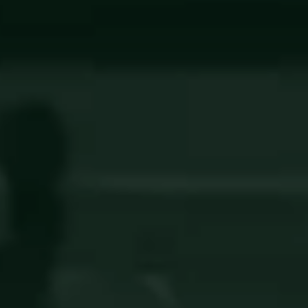
60
'
Folarin Balogun
/
George Ilenikhena
60
'
Ansu Fati
/
Maghnes Akliouche
66
'
Thilo Kehrer
76
'
Aleksandr Golovin
/
Pape Cabral