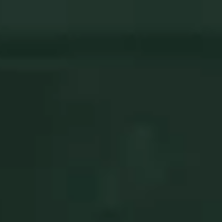
Diário de apostas
Palpites de hoje
Promoções
Campeonatos
Guia de Apostas
Casas de apostas legalizadas
Como apostar
Podcasts
Vídeos
Blog
Cassino
Jogos populares
Melhores cassinos online
Links úteis
Quem somos
Jogo Responsável
Fale conosco