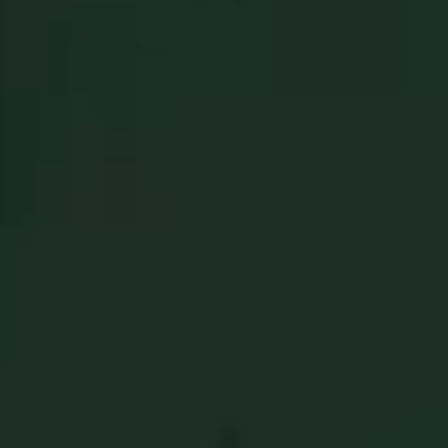
Diário de apostas
Palpites de hoje
Promoções
Campeonatos
Guia de Apostas
Casas de apostas legalizadas
Como apostar
Podcasts
Vídeos
Blog
Cassino
Jogos populares