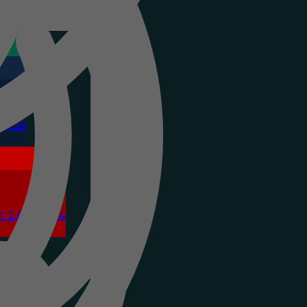
0/2025
2/2024
nº 2.090/2024
as