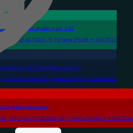
Inter e tem mais chutes a gol: 2.62
, CNPJ 47.123.407/0001-70, Portaria SPA/MF nº 250/2025
apostas se der red na Copa do Brasil
NPJ 55.056.104/0001-00, Portaria SPA/MF nº 2.092/2024
osta grátis para todos
Ltda., CNPJ 54.071.596/0001-40, Portaria SPA/MF nº 2.090/2024