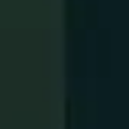
Melhores cassinos online
Links úteis
Quem somos
Jogo Responsável
Fale conosco
Casas Legalizadas
Jogos de cassino
Guia de Apostas
Palpites
Campeonatos
Casas Legalizadas
Jogos de cassino
Guia de Apostas
Palpites
Palpites Futebol
Palpites Liga Portugal 🇵🇹
Nacional vs. Estrela da Amadora