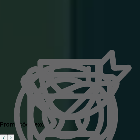
Liga Portugal 🇵🇹
Nacional
2
X
0
Estrela da Amadora
Promoções exclusivas