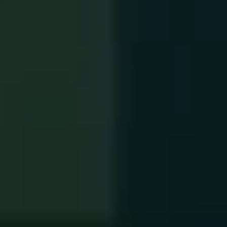
Nacional
Estrela da Amadora
Primeiro tempo
1
'
Luan Patrick
2
'
Jesus Ramirez
16
'
Rodrigo Pinho
48
'
Leonardo Santos
Segundo tempo
46
'
Jovane Cabral
/
Ianis Stoica
46
'
Tom Moustier
/
Alex Sola