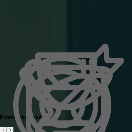
Ligue 1 🇫🇷
Nantes
0
X
2
Lille
Promoções exclusivas