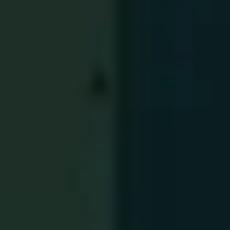
Diário de apostas
Palpites de hoje
Promoções
Campeonatos
Guia de Apostas
Casas de apostas legalizadas
Como apostar
Podcasts
Vídeos
Blog
Cassino
Jogos populares