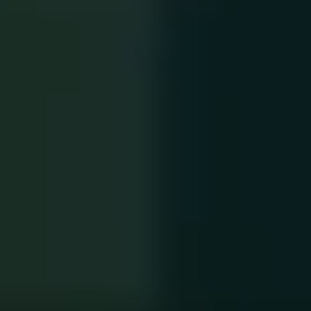
6
Fiorentina
0
0
0
0
0
0
16
Napoli
0
0
0
0
0
0
Estatísticas H2H