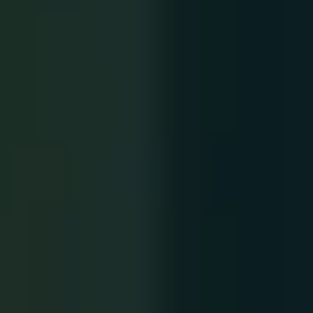
📋 Prováveis Escalações
Napoli (3-4-2-1):
Antonio Conte
Técnico:
Alex Meret; Sam Beukema, Alessandro
Time:
Buongiorno e Juan Jesus; Giovanni Di Lorenzo, Stanislav
Lobotka, Scott McTominay e Miguel Gutiérrez; Matteo
Politano (ou De Bruyne) e Eljif Elmas; Rasmus Højlund.
Fiorentina (3-4-2-1):
Stefano Pioli
Técnico:
David de Gea; Comuzzo, Marin Pongračić e Luca
Time:
Ranieri; Dodô, Rolando Mandragora, Niccolò Fagioli e
Robin Gosens; Albert Gudmundsson e Cher Ndour;
Moise Kean.
APOSTA GANHA
Palpite principal
Napoli para vencer
NAPOLI
-
FIORENTINA
ODD ATUAL