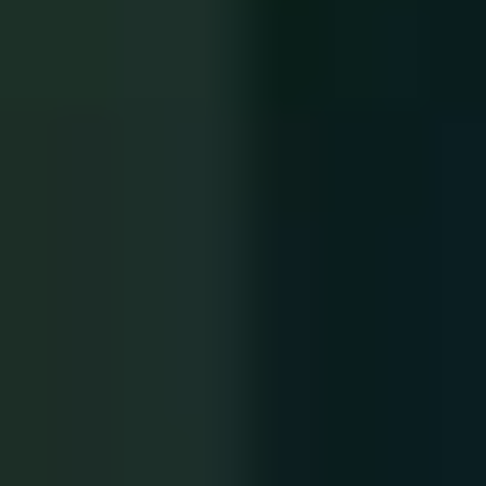
X
Napoli para vencer
NAPOLI
-
FIORENTINA
ODD ATUAL
2.00
APOSTAR
HS do Brasil Ltda., CNPJ 47.123.407/0001-70, Portaria SPA/MF
nº 250/2025
+18 | Ministério da Fazenda adverte: Aposta não é
investimento
APOSTA EM ABERTO
Tripla do dia
ODD ATUAL
1.00