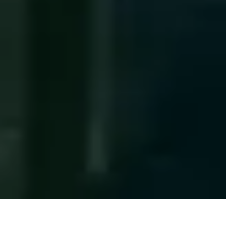
72
'
Alexander Isak
/
Callum Wilson
72
'
Bruno Guimaraes
/
Sean Longstaff
76
'
Romain Esse
/
Ismaila Sarr
78
'
Daniel Munoz
79
'
Kieran Trippier
/
Emil Krafth
85
'
Justin Devenny
/
Jefferson Lerma
Palpites
Partidas
Boa do Dia
Campeonatos