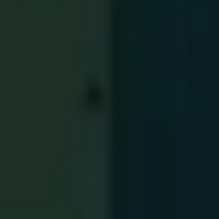
Diário de apostas
Palpites de hoje
Promoções
Campeonatos
Guia de Apostas
Casas de apostas legalizadas
Como apostar
Podcasts
Vídeos
Blog
Cassino
Jogos populares