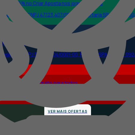
to de 25% no Criar Aposta nos jogos de tênis
 Brasil Ltda., CNPJ 47.123.407/0001-70, Portaria SPA/MF nº 25
ogo x Fluminense: A. Cabral e Hulk 2+ chutes a gol - 11.00
rasil S.A., CNPJ 55.056.104/0001-00, Portaria SPA/MF nº 2.09
: R$ 5 em aposta grátis para todos
ctive Brasil Ltda., CNPJ 54.071.596/0001-40, Portaria SPA/MF 
VER MAIS OFERTAS
Promoções exclusiv