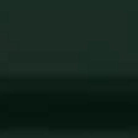
Acontecimentos Nice x Paris
Nice
Paris FC
Primeiro tempo
23
'
Salis Abdul Samed
40
'
Sofiane Diop
Segundo tempo
46
'
Salis Abdul Samed
/
Hichem Boudaoui
46
'
Ali Abdi
/
Melvin Bard