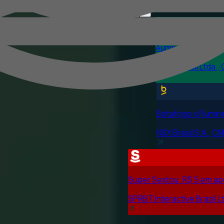
Aumento de 25% no
HS do Brasil Ltda.
Botafogo x Fluminen
NSX Brasil S.A., C
Super Sextou: R$ 5 em ap
SPRBT Interactive Brasil 