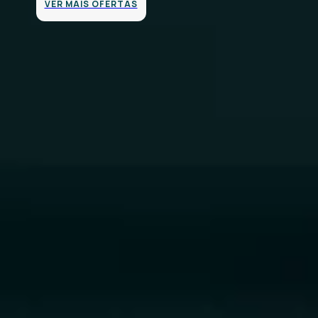
VER MAIS OFERTAS
13
'
Mamadou Mbow