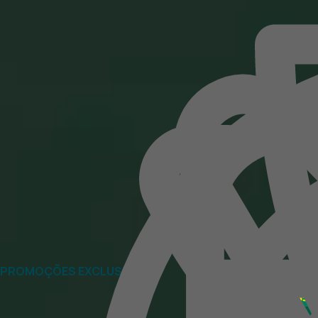
Ligue 1 🇫🇷
Nice
1
X
1
Paris FC
PROMOÇÕES EXCLUSIVAS