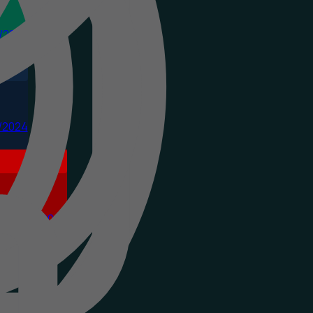
0/2025
2/2024
nº 2.090/2024
as