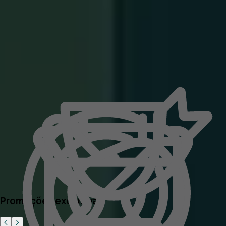
Espanhol - La Liga 🇪🇸
Osasuna
3
X
3
Valencia
Promoções exclusivas