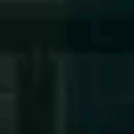
67
'
Andre Almeida
/
Javier Guerra
67
'
Fran Perez
/
Jose Gaya
68
'
Luis Rioja
72
'
Jon Moncayola
/
Iker Munoz
72
'
Abel Bretones
/
Juan Cruz
73
'
Bryan Zaragoza
/
Moi Gomez
77
'
Lucas Torro
80
'
Iker Munoz
80
'
Sergi Canos
/
Diego Lopez