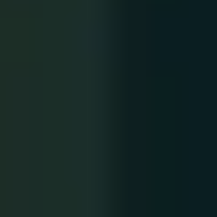
O mercado aponta o Patronato como favorito leve pelo
mando (2.37), mas o Gimnasia y Tiro é o favorito moral pelo
que vem jogando na tabela da
BetMGM
.
|
O aposta10 promove o
Jogo Responsável
. Proibido para
menores de 18 anos. Jogue com responsabilidade!
APOSTA GANHA
Palpite principal
Ambas Marcam
PATRONATO DE PARANA
-
GIMNASIA Y TIRO
Sim
ODD ATUAL
2.63