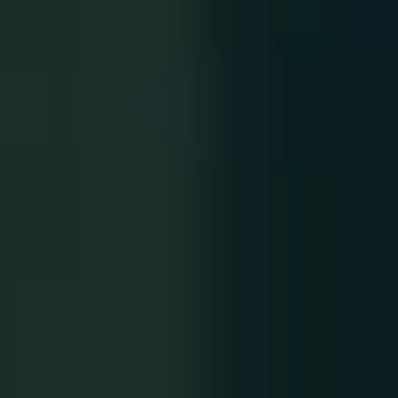
APOSTAR
HS do Brasil Ltda., CNPJ 47.123.407/0001-70, Portaria SPA/MF
nº 250/2025
+18 | Ministério da Fazenda adverte: Aposta não é
investimento
Onde Assistir
Patronato de Parana
-
Gimnasia y Tiro
20:00 (BRASÍLIA)
HORA
SÁBADO, 21 DE FEVEREIRO DE 2026
DATA
DESCONHECIDO
ESTÁDIO