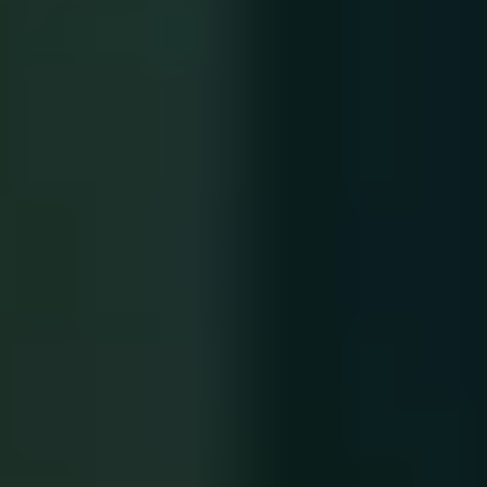
APOSTA GANHA
Palpite principal
X
Ambas Marcam
PATRONATO DE PARANA
-
GIMNASIA Y TIRO
Sim
ODD ATUAL
2.63
APOSTAR
HS do Brasil Ltda., CNPJ 47.123.407/0001-70, Portaria SPA/MF
nº 250/2025
+18 | Ministério da Fazenda adverte: Aposta não é
investimento