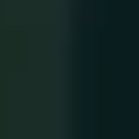
DESCONHECIDO
LOCAL
Outros Mercados
1x2
Mais e Menos Gols
Handicap Asiático
Não existem odds disponíveis para esse mercado nesse
momento.
Tabela de classificação
#
Equipe
P
G
W
D
L
GD