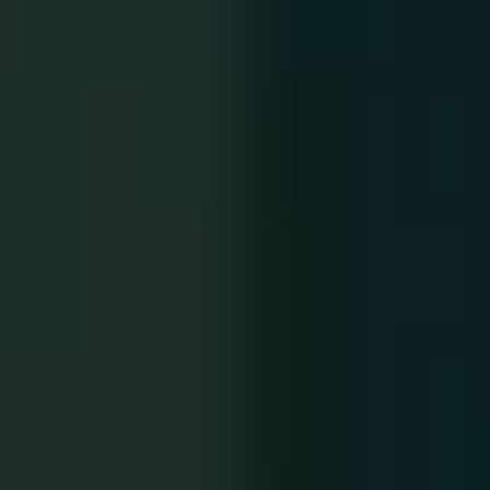
Melhores cassinos online
Links úteis
Quem somos
Jogo Responsável
Fale conosco
Casas Legalizadas
Jogos de cassino
Guia de Apostas
Palpites
Campeonatos
Casas Legalizadas
Jogos de cassino
Guia de Apostas
Palpites
Palpites Futebol
Palpites Argentino 2ª Divisão 🇦🇷
Patronato de Parana vs. Gimnasia y Tiro