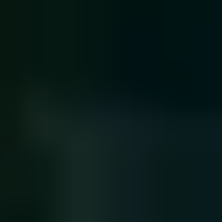
APOSTA GANHA
Palpite principal
Ambas Marcam
PATRONATO DE PARANA
-
GIMNASIA Y TIRO
Sim
ODD ATUAL
2.63
APOSTAR
HS do Brasil Ltda., CNPJ 47.123.407/0001-70, Portaria SPA/MF
nº 250/2025
+18 | Ministério da Fazenda adverte: Aposta não é
investimento
Quem vai ganhar?
PATRONATO DE PARANA