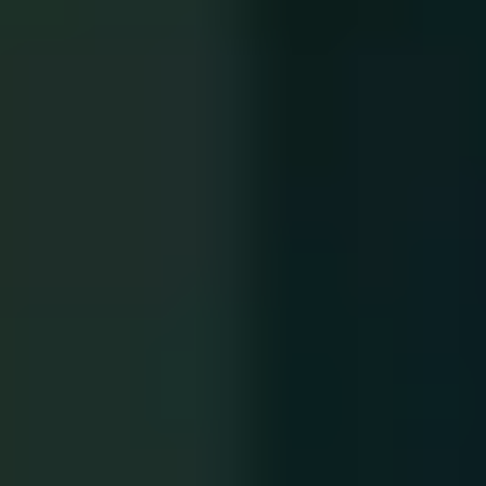
Diário de apostas
Palpites de hoje
Promoções
Campeonatos
Guia de Apostas
Casas de apostas legalizadas
Como apostar
Podcasts
Vídeos
Blog
Cassino
Jogos populares