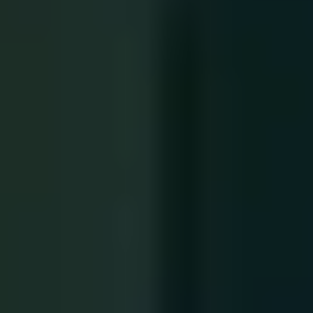
📅 Data: Sábado, 21 de fevereiro de 2026.
📍 Lugar: Paraná, Argentina.
🏟️ Estádio: Presbítero Bartolomé Grella.
📺 Transmissão:
BetMGM
(Pra quem tem saldo na
conta, costuma rolar o sinal ao vivo).
⏰ Horário: 20:00 (Brasília).
Melhores Odds Patronato x Gimnasia
y Tiro
Veja como a galera tá injetando a grana pra esse confronto
na
BetMGM
.
Patronato Vence (1): 2.37 |
BetMGM Apostar >>
Empate (X): 2.65 |
BetMGM Apostar >>
Gimnasia y Tiro Vence (2): 3.25 |
BetMGM Apostar >>
Mais de 1.5 gols: 1.73 |
BetMGM Apostar >>
Ambas Marcam (Sim): 2.49 |
BetMGM Apostar >>