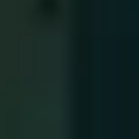
Espanhol - La Liga 🇪🇸
Rayo Vallecano
1
X
1
Barcelona
Palpite: Rayo Vallecano x
Barcelona - 31/08/2025 -