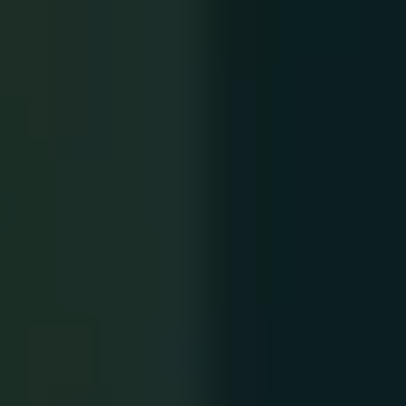
Rayo Vallecano 1 x 2 Barcelona
💰 Palpite: Eu vou com o palpite de Mais de 1.5 gols do
Barcelona, com odds @1.36 na Bet365
APOSTA EM ABERTO
Palpite principal
Barcelona Mais de 1.5
RAYO VALLECANO
-
BARCELONA
gol(s)
ODD ATUAL
1.36
APOSTAR
HS do Brasil Ltda., CNPJ 47.123.407/0001-70, Portaria SPA/MF
nº 250/2025
+18 | Ministério da Fazenda adverte: Aposta não é