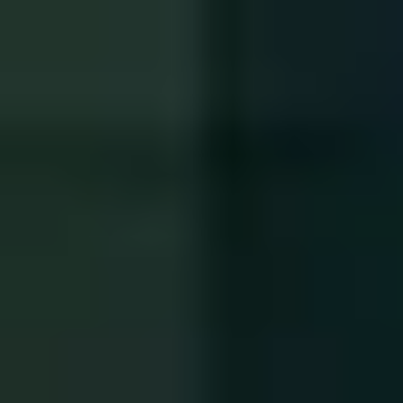
Diário de apostas
Palpites de hoje
Promoções
Campeonatos
Guia de Apostas
Casas de apostas legalizadas
Como apostar
Podcasts
Vídeos
Blog
Cassino
Jogos populares
Melhores cassinos online
Links úteis
Quem somos
Jogo Responsável
Fale conosco