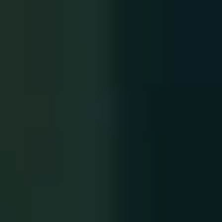
1x2
Mais e Menos Gols
Handicap Asiático
Não existem odds disponíveis para esse mercado nesse
momento.
Tabela de classificação
#
Equipe
P
G
W
D
L
GD
3
Barcelona
0
0
0