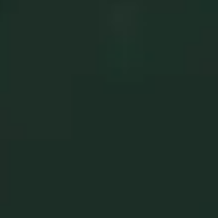
Melhores cassinos online
Links úteis
Quem somos
Jogo Responsável
Fale conosco
Casas Legalizadas
Jogos de cassino
Guia de Apostas
Palpites
Campeonatos
Casas Legalizadas
Jogos de cassino
Guia de Apostas
Palpites
Palpites Futebol
Palpites Espanhol - La Liga 🇪🇸
Rayo Vallecano vs. Real Oviedo