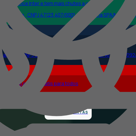
thians vence Inter e tem mais chutes a gol: 2.62
 Brasil Ltda., CNPJ 47.123.407/0001-70, Portaria SPA/MF nº 25
 para novas apostas se der red na Copa do Brasil
rasil S.A., CNPJ 55.056.104/0001-00, Portaria SPA/MF nº 2.09
: R$ 5 em aposta grátis para todos
ctive Brasil Ltda., CNPJ 54.071.596/0001-40, Portaria SPA/MF 
VER MAIS OFERTAS
Promoções exclusiv