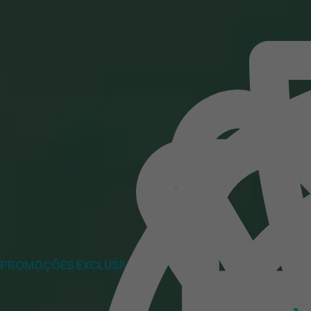
Espanhol - La Liga 🇪🇸
Rayo Vallecano
3
X
0
Real Oviedo
PROMOÇÕES EXCLUSIVAS