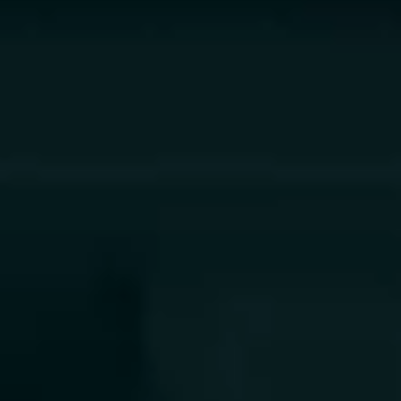
53
'
Alberto Reina
61
'
Luka Ilic
/
Haissem Hassan
61
'
Nicolas Fonseca
/
Santiago Colombatto
74
'
Thiago Borbas
/
Federico Vinas