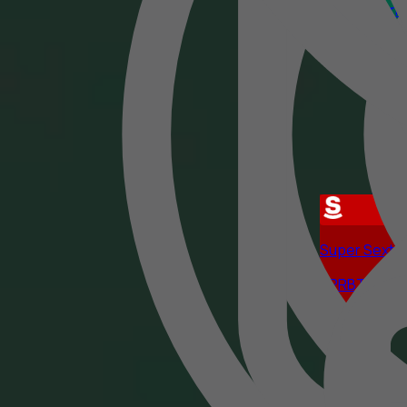
Corin
HS do
Bônus
NSX B
Super Sextou
SPRBT Intera