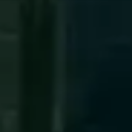
61
'
Dean Huijsen
/
Daniel Ceballos
65
'
Raul Asencio
66
'
Iker Losada
/
Karl Etta Eyong
66
'
Ugo Raghouber
/
Unai Vencedor
83
'
Carlos Espi
/
Kareem Tunde
83
'
Paco Cortes
/
Carlos Alvarez
83
'
Jon Olasagasti
/
Ivan Romero
90
'
Raul Asencio
/
David Alaba
Palpites
Partidas