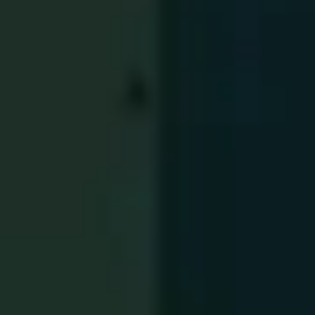
Diário de apostas
Palpites de hoje
Promoções
Campeonatos
Guia de Apostas
Casas de apostas legalizadas
Como apostar
Podcasts
Vídeos
Blog
Cassino
Jogos populares