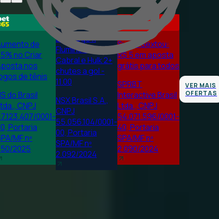
Botafogo x
Aumento de
Super Sextou:
Fluminense: A.
5% no Criar
R$ 5 em aposta
Cabral e Hulk 2+
Aposta nos
grátis para todos
chutes a gol -
ogos de tênis
11.00
SPRBT
VER MAIS
OFERTAS
S do Brasil
Interactive Brasil
NSX Brasil S.A.,
tda., CNPJ
Ltda., CNPJ
CNPJ
7.123.407/0001-
54.071.596/0001-
55.056.104/0001-
0, Portaria
40, Portaria
00, Portaria
SPA/MF nº
SPA/MF nº
SPA/MF nº
250/2025
2.090/2024
2.092/2024
Acontecimentos Real Madrid
x Villarreal