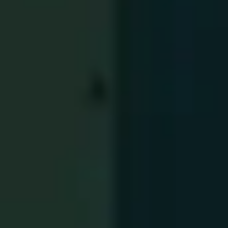
Diário de apostas
Palpites de hoje
Promoções
Campeonatos
Guia de Apostas
Casas de apostas legalizadas
Como apostar
Podcasts
Vídeos
Blog
Cassino
Jogos populares