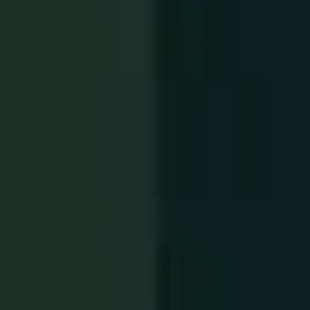
Melhores cassinos online
Links úteis
Quem somos
Jogo Responsável
Fale conosco
Casas Legalizadas
Jogos de cassino
Guia de Apostas
Palpites
Campeonatos
Casas Legalizadas
Jogos de cassino
Guia de Apostas
Palpites
Palpites Futebol
Palpites Espanhol - La Liga 🇪🇸
Real Madrid vs. Villarreal