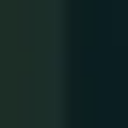
APOSTAR
HS do Brasil Ltda., CNPJ 47.123.407/0001-70, Portaria SPA/MF
nº 250/2025
+18 | Ministério da Fazenda adverte: Aposta não é
investimento
Onde Assistir
Real Sociedad
-
Mallorca
09:00 (BRASÍLIA)
HORA
SÁBADO, 12 DE ABRIL DE 2025
DATA
REALE ARENA
ESTÁDIO