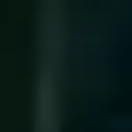
Jogue com responsabilidade.
Apostas não são meio de enriquecimento e podem levar à
perda de dinheiro. O jogo pode causar dependência: saiba
quando parar! Defina seus limites antes de começar.
Sobre o tipster
Gabriel de Sá Santos
Confira meu desempenho no último mês:
0
Palpites criados
0.00
Odds Médias
Ver todas as dicas de Gabriel de Sá Santos