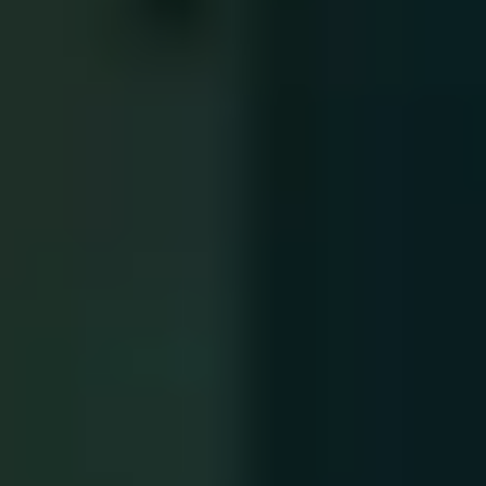
Espanhol - La Liga 🇪🇸
Real Sociedad
0
X
2
Mallorca
Palpite: Real Sociedad x
Mallorca - 12/04/2025 - La