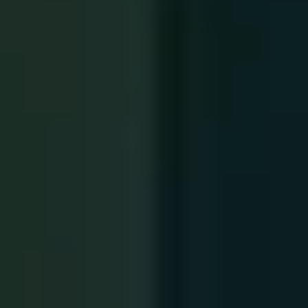
1.00
APOSTAR
+18 | Ministério da Fazenda adverte: Aposta não é
investimento
Neste sábado (12/04), Real Sociedad e Mallorca se
enfrentam pela 31ª rodada da La Liga. O duelo está marcado
para às 9h, no Estádio Anoeta.
O aposta10 promove o
Jogo Responsável
. Proibido para
menores de 18 anos. Jogue com responsabilidade!
⚽
Real Sociedad
A Real Sociedad ocupa atualmente a 8ª colocação na La Liga,
com 41 pontos em 29 jogos.