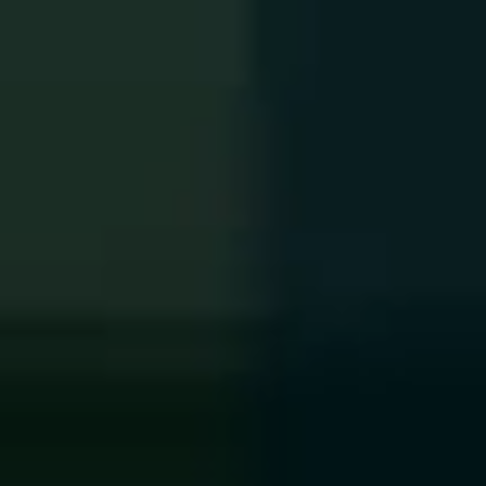
San Lorenzo