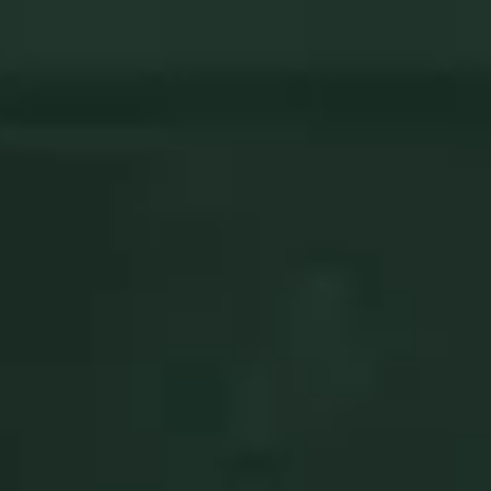
Diário de apostas
Palpites de hoje
Promoções
Campeonatos
Guia de Apostas
Casas de apostas legalizadas
Como apostar
Podcasts
Vídeos
Blog
Cassino
Jogos populares
Melhores cassinos online
Links úteis
Quem somos
Jogo Responsável
Fale conosco