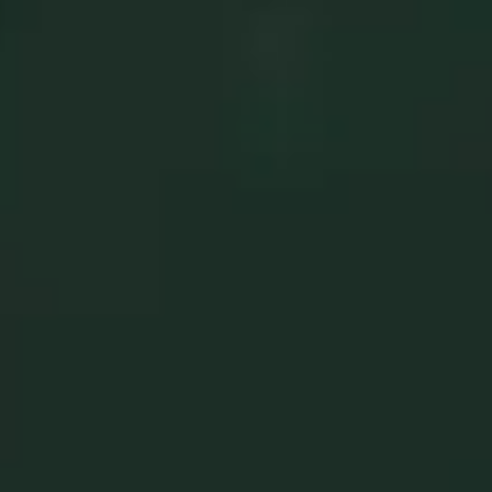
Melhores cassinos online
Links úteis
Quem somos
Jogo Responsável
Fale conosco
Casas Legalizadas
Jogos de cassino
Guia de Apostas
Palpites
Campeonatos
Casas Legalizadas
Jogos de cassino
Guia de Apostas
Palpites
Palpites Futebol
Palpites Copa Sul-Americana
Recoleta vs. San Lorenzo