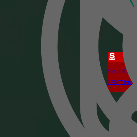
HS do
Bônus
NSX B
Super Sextou
SPRBT Intera