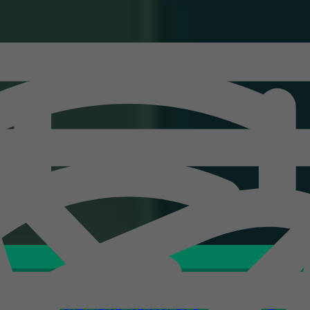
thians vence Inter e tem mais chutes a gol: 2.62