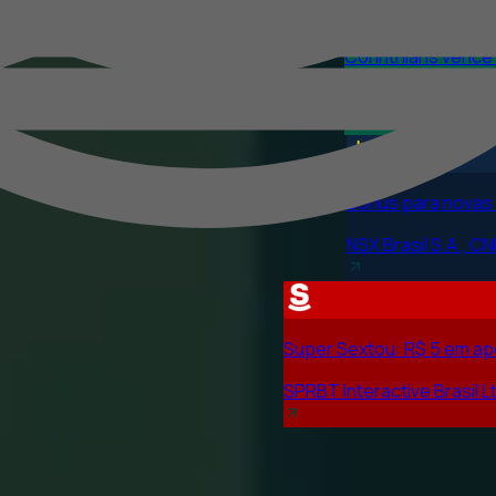
Corinthians vence 
HS do Brasil Ltda.
Bônus para novas 
NSX Brasil S.A., C
Super Sextou: R$ 5 em ap
SPRBT Interactive Brasil 