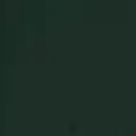
Diário de apostas
Palpites de hoje
Promoções
Campeonatos
Guia de Apostas
Casas de apostas legalizadas
Como apostar
Podcasts
Vídeos
Blog
Cassino
Jogos populares