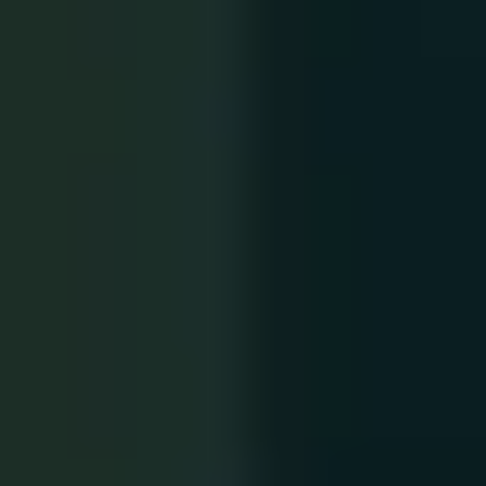
+18 | Ministério da Fazenda adverte: Aposta não é
investimento
Onde Assistir
Rennes
-
Reims
16:45 (BRASÍLIA)
HORA
SEXTA-FEIRA, 21 DE FEVEREIRO DE 2025
DATA
ROAZHON PARK
ESTÁDIO
RENNES
LOCAL
Outros Mercados