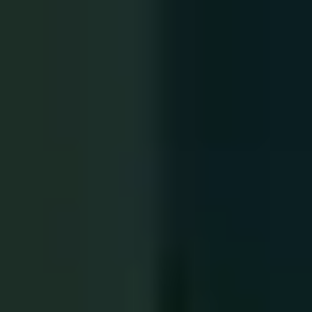
Rennes para vencer
RENNES
-
REIMS
ODD ATUAL
2.22
APOSTAR
+18 | Ministério da Fazenda adverte: Aposta não é
investimento
APOSTA EM ABERTO
Tripla do dia
ODD ATUAL
1.00