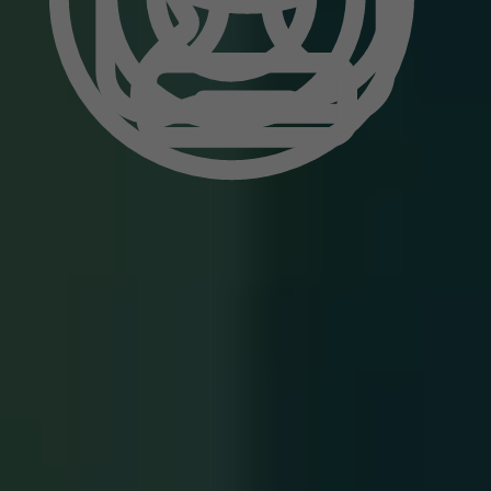
O Reims aparece com o desempenho de 26 gols marcados e
36 gols sofridos.
🎮 Retrospecto recente do confronto:
Reims 2 x 1 Rennes
Reims 2 x 1 Rennes
Rennes 3 x 1 Reims
Rennes 3 x 0 Reims
Reims 3 x 1 Rnnes
💸 Palpite Bônus:
Na Betano, o mercado de gols se torna interessante no
duelo. Mais de 1.5 com odds de 1.34 na Betano.