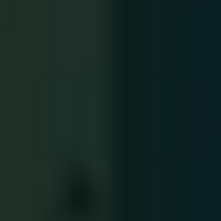
Melhores cassinos online
Links úteis
Quem somos
Jogo Responsável
Fale conosco
Casas Legalizadas
Jogos de cassino
Guia de Apostas
Palpites
Campeonatos
Casas Legalizadas
Jogos de cassino
Guia de Apostas
Palpites
Palpites Futebol
Palpites Ligue 1 🇫🇷
Rennes vs. Reims