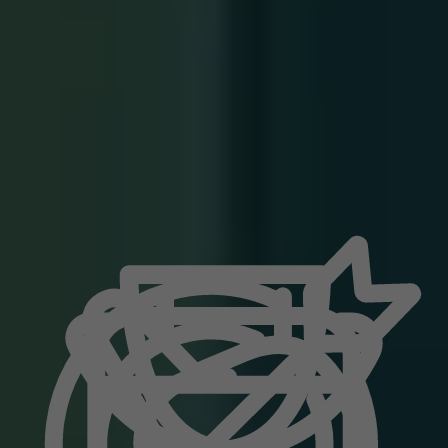
inesperado, já que perdeu do Lille dentro do seu estádio.
Portanto, a tendência é que o time busque o resultado e seja
mais ofensivo ao longo dos 90 minutos.
🥅 Média de Gols do Rennes
O Rennes aparece com a marca de 29 gols marcados e 32
gols sofridos na competição.
⚽ Reims
O Reims aparece na 14ª colocação, com 22 pontos. O time na
luta contra o rebaixamento tem a necessidade de ao menos
arrancar um empate fora de casa. O que pesa contra é o
retrospecto negativo de 11 rodadas sem saber o que é
vencer. Neste período foram seis derrotas e cinco empates.
🥅 Média de Gols do Reims