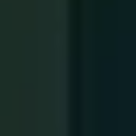
APOSTAR
+18 | Ministério da Fazenda adverte: Aposta não é
investimento
Nesta sexta-feira, Rennes e Reims abrem a 23ª rodada da
Ligue 1, a partir das 16h45 (de Brasília).
O aposta10 promove o
Jogo Responsável
. Proibido para
menores de 18 anos. Aposte com responsabilidade!
📺 Onde assistir
O jogo entre Rennes e Reims não será transmitido pela
televisão brasileira.
⚽ Rennes
O Rennes aparece na 13ª colocação e vem de resultado