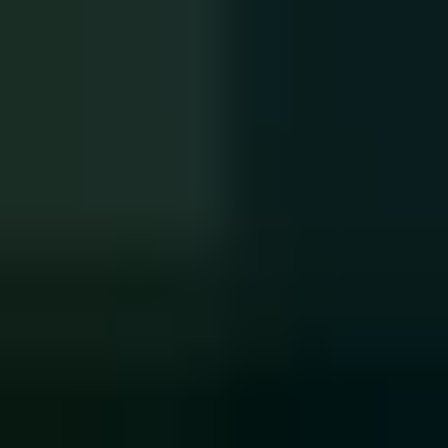
0
0
Estatísticas H2H
APOSTA GANHA
Palpite principal
Rennes para vencer
RENNES
-
REIMS
ODD ATUAL
2.22
APOSTAR
+18 | Ministério da Fazenda adverte: Aposta não é
investimento
Quem vai ganhar?