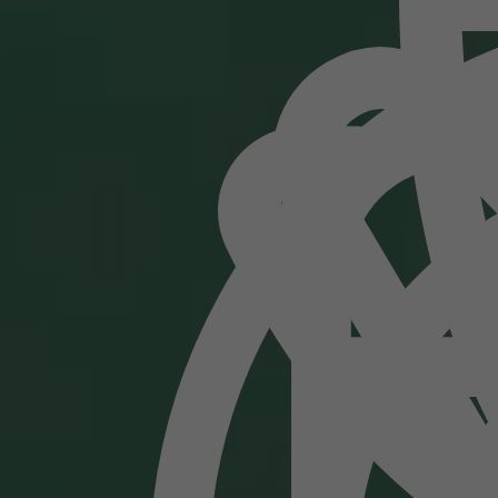
José Bragança
70
palpites
Atualização
Tempo de leitura
3
min
Palpite em Destaque
O duelo Rio Ave x AVS acontece no Estádio do Rio Ave FC nesta 
encontro.
APOSTA EM ABERTO
Palpite principal
X