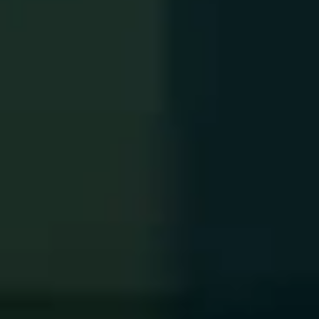
temporada)
 ou Empate
dos seus jogos na temporada. Cruzando a solidez recente do 
s e enfrenta um adversário que perdeu 61% de suas partidas n
na da liga.