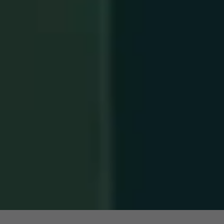
Assistir e Estatísticas Campe