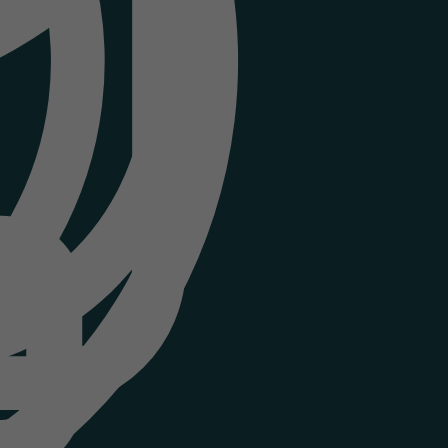
e: Aposta não é investimento