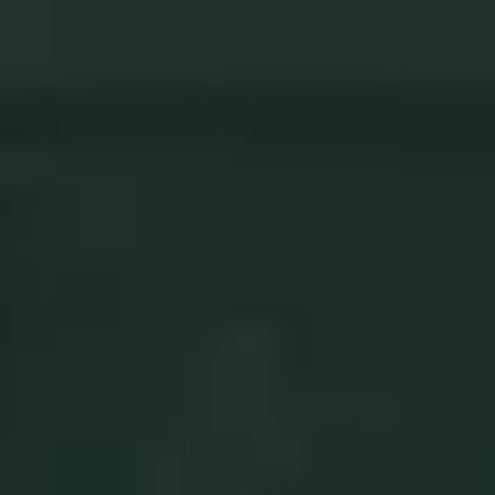
Diário de apostas
Palpites de hoje
Promoções
Campeonatos
Guia de Apostas
Casas de apostas legalizadas
Como apostar
Podcasts
Vídeos
Blog
Cassino
Jogos populares
Melhores cassinos online
Links úteis
Quem somos
Jogo Responsável
Fale conosco