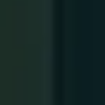
⚽ São Paulo
O Tricolor conseguiu uma vitória fundamental sobre o
Grêmio, em casa, pela 9º rodada, por 2 a 1, e com isso
conseguiu se afastar da zona de rebaixamento do
Campeonato Brasileiro.
Com 12 pontos, o São Paulo é o décimo primeiro colocado da
Série A, e tenta mais um triunfo para se aproximar do G6.
Em 9 partidas, o São Paulo tem 2 vitórias, 6 empates e 1
derrota. O ataque marcou 8 gols e a defesa sofreu 7.
⚽ Mirassol
Uma das boas surpresas do Brasileirão, o Mirassol vem
conseguindo competir, e na última rodada, arrancou um
empate por 1 a 1 com o Internacional de Porto Alegre, fora de
casa.