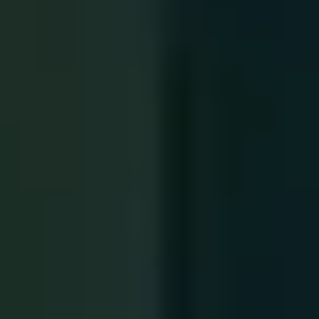
APOSTAR
+18 | Ministério da Fazenda adverte: Aposta não é
investimento
📌 O Morumbis é palco do confronto entre São Paulo e
Mirassol pela 10º rodada do Campeonato Brasileiro da Série A
de 2025. A partida acontece no sábado, 24 de maio, às 18h30
de Brasília.
📺 Onde assistir ao jogo entre São Paulo x
Mirassol?
Premiere.
O aposta10 promove o
Jogo Responsável
. Proibido para
menores de 18 anos. Jogue com responsabilidade!