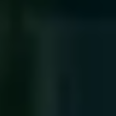
MIRASSOL
1.75
X
3.70
0.00
Mais de 1.5 gol(s)
1.44
APOSTAR
HS do Brasil Ltda., CNPJ 47.123.407/0001-70, Portaria SPA/MF
nº 250/2025
+18 | Ministério da Fazenda adverte: Aposta não é
investimento
APOSTA GANHA
Palpite principal
Mais de 1.5 gol(s)
SÃO PAULO
-
MIRASSOL
ODD ATUAL