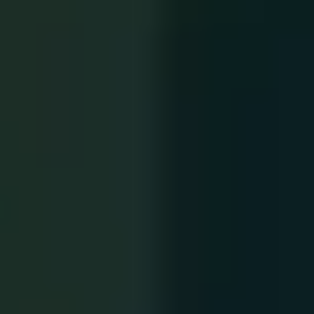
Após garantir vaga nas oitavas de final da Copa do Brasil, o
São Paulo espera embalar de vez no Brasileirão, mas o
compromisso do Tricolor é complicado, já que tem pela
frente um competitivo Mirassol.
As partidas do Leão tem sido bem intensas e com gols,
portanto, não vão ficar atrás no Morumbis.
Meu palpite para o confronto vem para a linha de totais acima
de 1.5 gols.
Palpite: Mais de 1.5 gols @1.44 na Bet365
APOSTA GANHA
Palpite principal
Mais de 1.5 gol(s)
SÃO PAULO
-
MIRASSOL
ODD ATUAL
1.44