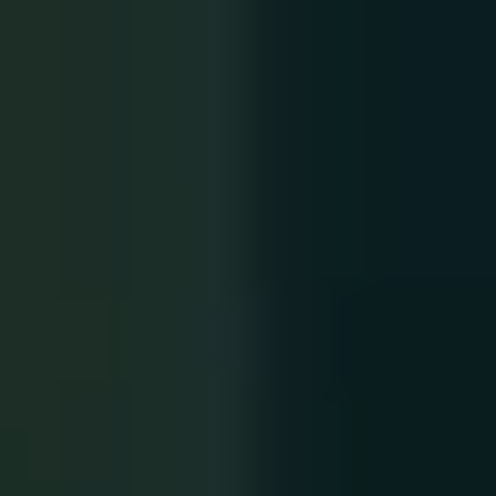
DESCONHECIDO
LOCAL
Outros Mercados
1x2
Mais e Menos Gols
Handicap Asiático
Não existem odds disponíveis para esse mercado nesse
momento.
Tabela de classificação
#
Equipe
P
G
W
D
L
GD