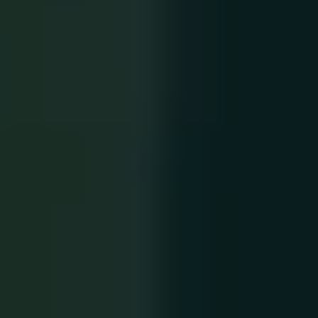
12
São Paulo
26
20
7
5
8
2
14
Mirassol
23
20
6
5
9
-4
Estatísticas H2H