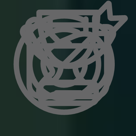
Com 11 pontos, o Mirassol é o décimo segundo colocado do
Campeonato Brasileiro, dois pontos acima da zona de
rebaixamento.
Em 9 partidas, o time tem 2 vitórias, 5 empates e 2 derrotas.
O ataque marcou 14 gols, sendo um dos mais positivos do
torneio, e a defesa sofreu 12.
🏆 Retrospecto recente entre São Paulo x
Mirassol
05/02/2025 - São Paulo 4x1 Mirassol
23/01/2024 - Mirassol 1x1 São Paulo
13/03/2022 - Mirassol 0x3 São Paulo
16/05/2021 - São Paulo 4x0 Mirassol
09/05/2021 - Mirassol 1x1 São Paulo
🎯 Prognóstico para São Paulo x
Mirassol