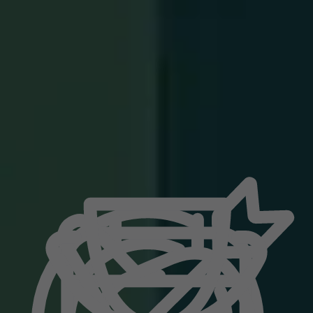
Melhores cassinos online
Links úteis
Quem somos
Jogo Responsável
Fale conosco
Casas Legalizadas
Jogos de cassino
Guia de Apostas
Palpites
Campeonatos
Casas Legalizadas
Jogos de cassino
Guia de Apostas
Palpites
Palpites Futebol
Palpites Brasileirão Série B 🇧🇷
Sport Recife vs. Vila Nova