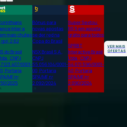
orinthians
Bônus para
Super Sextou:
ence Inter e
novas apostas
R$ 5 em aposta
tem mais chutes
se der red na
grátis para todos
 gol: 2.62
Copa do Brasil
SPRBT
VER MAIS
OFERTAS
S do Brasil
NSX Brasil S.A.,
Interactive Brasil
tda., CNPJ
CNPJ
Ltda., CNPJ
7.123.407/0001-
55.056.104/0001-
54.071.596/0001-
0, Portaria
00, Portaria
40, Portaria
SPA/MF nº
SPA/MF nº
SPA/MF nº
250/2025
2.092/2024
2.090/2024
Acontecimentos Sport
Recife x Vila Nova