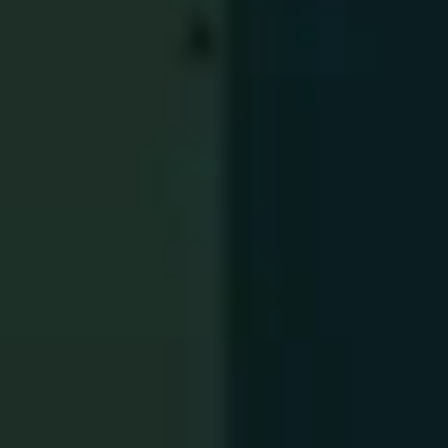
Diário de apostas
Palpites de hoje
Promoções
Campeonatos
Guia de Apostas
Casas de apostas legalizadas
Como apostar
Podcasts
Vídeos
Blog
Cassino
Jogos populares