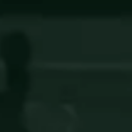
Segundo tempo
68
'
Aidan Keena
/
Barry Baggley
78
'
Kian Leavy
/
Ryan Sheridan
78
'
Ryan Edmondson
/
Darragh Nugent
84
'
Romal Palmer
/
Chris Forrester