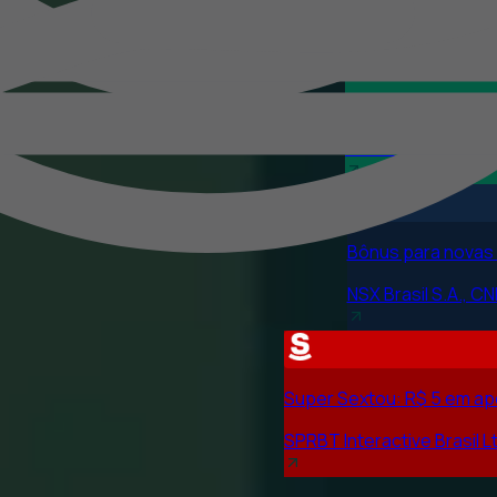
Cruzeiro vence Ch
HS do Brasil Ltda.
Bônus para novas 
NSX Brasil S.A., C
Super Sextou: R$ 5 em ap
SPRBT Interactive Brasil 