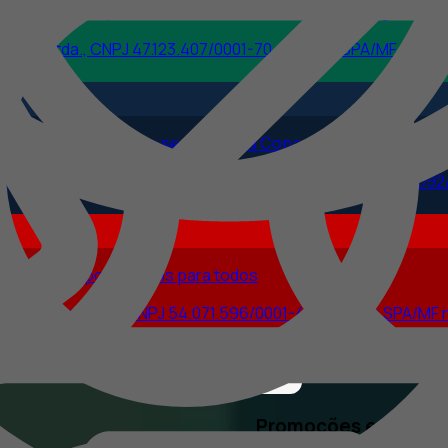
iro vence Chapecoense e Matheus Pereira chuta a gol: 2.40
 Brasil Ltda., CNPJ 47.123.407/0001-70, Portaria SPA/MF nº 25
 para novas apostas se der red na Copa do Brasil
rasil S.A., CNPJ 55.056.104/0001-00, Portaria SPA/MF nº 2.09
: R$ 5 em aposta grátis para todos
ctive Brasil Ltda., CNPJ 54.071.596/0001-40, Portaria SPA/MF 
VER MAIS OFERTAS
Promoções exclusiv