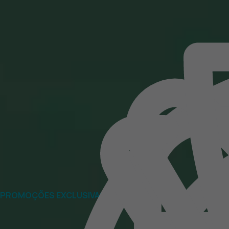
Campeonato Irlandês 🇮🇪
St. Patrick's Athletic
3
X
0
Galway United FC
PROMOÇÕES EXCLUSIVAS