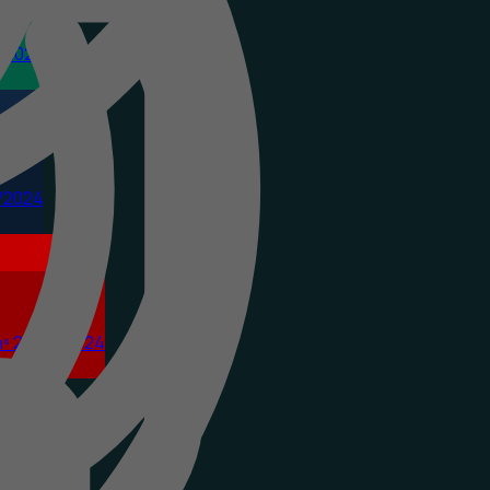
0/2025
2/2024
nº 2.090/2024
as