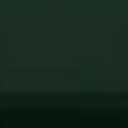
Acontecimentos St. Patrick's
St. Patrick's Athletic
Galway United FC
Primeiro tempo
8
'
Ryan Edmondson
17
'
Kian Leavy
23
'
Aidan Keena