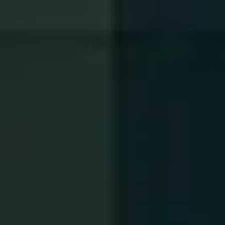
Diário de apostas
Palpites de hoje
Promoções
Campeonatos
Guia de Apostas
Casas de apostas legalizadas
Como apostar
Podcasts
Vídeos
Blog
Cassino
Jogos populares
Melhores cassinos online
Links úteis
Quem somos
Jogo Responsável
Fale conosco