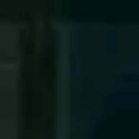
65
'
Eliezer Mayenda
/
Wilson Isidor
71
'
Frank Onyeka
/
Jordan Henderson
72
'
Rico Henry
/
Keane Lewis-Potter
77
'
Thiago Rodrigues
80
'
Rico Henry
82
'
Enzo Le Fee
87
'
Mouhamadou Diarra
/
Marc Guiu
90
'
Fabio Carvalho
/
Kevin Schade
94
'
Granit Xhaka