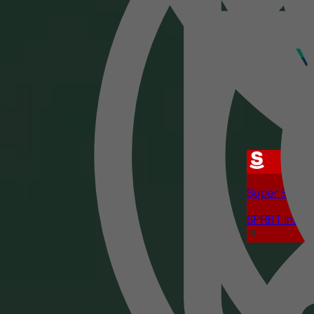
Aumen
HS do
Botaf
NSX B
Super Sextou
SPRBT Intera