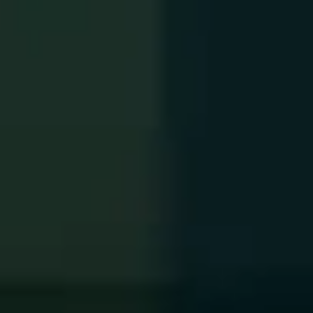
sa Pia AC