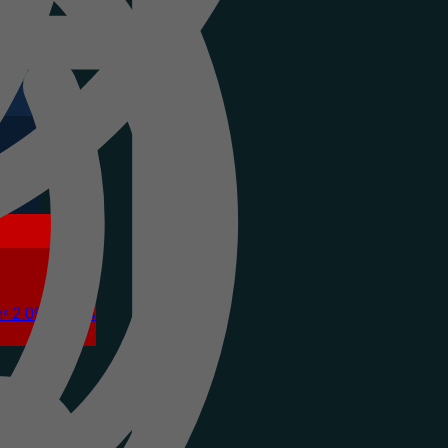
0/2025
2/2024
nº 2.090/2024
as