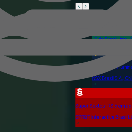
Aumento de 25% no
HS do Brasil Ltda.
Botafogo x Fluminen
NSX Brasil S.A., C
Super Sextou: R$ 5 em ap
SPRBT Interactive Brasil 