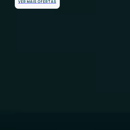
VER MAIS OFERTAS
31
'
Renato Nhaga