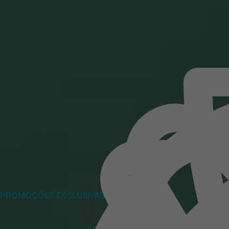
Liga Portugal 🇵🇹
Tondela
1
X
2
Casa Pia AC
PROMOÇÕES EXCLUSIVAS