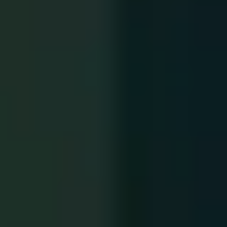
Diário de apostas
Palpites de hoje
Promoções
Campeonatos
Guia de Apostas
Casas de apostas legalizadas
Como apostar
Podcasts
Vídeos
Blog
Cassino
Jogos populares