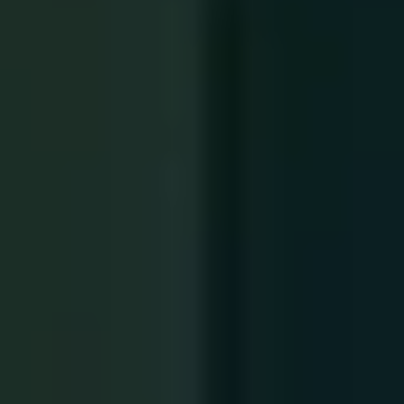
1.00
APOSTAR
+18 | Ministério da Fazenda adverte: Aposta não é
investimento
O aposta10 promove o
Jogo Responsável
. Proibido para
menores de 18 anos. Jogue com responsabilidade!
Neste sábado, Tottenham e Fulham se enfrentam pela 13ª
rodada da Premier League. O confronto será disputado a
partir das 17h (de Brasília).
📺 Onde assistir
O jogo entre Tottenham e Fulham terá transmissão do
Disney+.