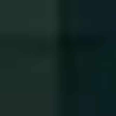
Diário de apostas
Palpites de hoje
Promoções
Campeonatos
Guia de Apostas
Casas de apostas legalizadas
Como apostar
Podcasts
Vídeos
Blog
Cassino
Jogos populares
Melhores cassinos online
Links úteis
Quem somos
Jogo Responsável
Fale conosco