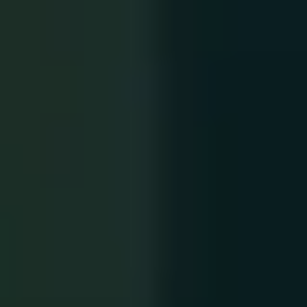
Tabela de classificação
#
Equipe
P
G
W
D
L
GD
10
Fulham
0
0
0
0
0
0