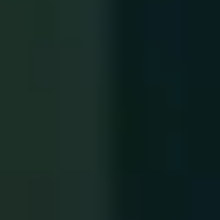
League 25/26
Gabriel de Sá Santos
0
palpites
Atualização
Tempo de leitura
1
min
Palpite em Destaque
Neste sábado, Tottenham e Fulham se enfrentam pela 13ª
rodada da Premier League. Veja o palpite do a10 para o duelo!
APOSTA EM ABERTO
Palpite principal