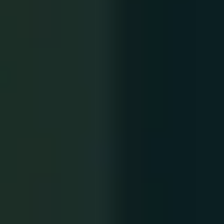
💰 Palpite: O meu palpite é Tottenham para vencer. Odds de
@2.15 na Betano
APOSTA EM ABERTO
Palpite principal
Tottenham Hotspur
TOTTENHAM HOTSPUR
-
FULHAM
para vencer
ODD ATUAL
2.45
APOSTAR
+18 | Ministério da Fazenda adverte: Aposta não é
investimento
Onde Assistir
Tottenham Hotspur
-