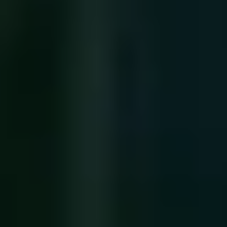
2.45
APOSTAR
+18 | Ministério da Fazenda adverte: Aposta não é
investimento
APOSTA EM ABERTO
Palpite principal
Tottenham Hotspur
TOTTENHAM HOTSPUR
-
FULHAM
para vencer
ODD ATUAL
2.45
APOSTAR
+18 | Ministério da Fazenda adverte: Aposta não é
investimento