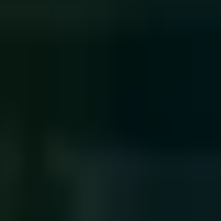
APOSTAR
+18 | Ministério da Fazenda adverte: Aposta não é
investimento
Quem vai ganhar?
TOTTENHAM HOTSPUR
29/11, 17:00
PREMIER LEAGUE 🏴󠁧󠁢󠁥󠁮󠁧󠁿
X
FULHAM
2.45
X
0.00
0.00
Tottenham Hotspur para vencer