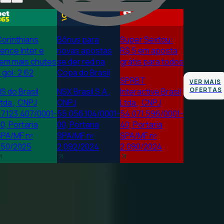
orinthians
Bônus para
Super Sextou:
ence Inter e
novas apostas
R$ 5 em aposta
tem mais chutes
se der red na
grátis para todos
 gol: 2.62
Copa do Brasil
SPRBT
VER MAIS
OFERTAS
S do Brasil
NSX Brasil S.A.,
Interactive Brasil
tda., CNPJ
CNPJ
Ltda., CNPJ
7.123.407/0001-
55.056.104/0001-
54.071.596/0001-
0, Portaria
00, Portaria
40, Portaria
SPA/MF nº
SPA/MF nº
SPA/MF nº
250/2025
2.092/2024
2.090/2024
Acontecimentos Tottenham
Hotspur x Southampton