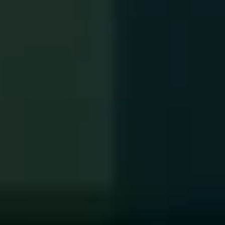
Tottenham Hotspur
Southampton
Primeiro tempo
13
'
Brennan Johnson
26
'
Lesley Ugochukwu
33
'
Lucas Bergvall
42
'
Brennan Johnson
Segundo tempo
57
'
Heung-Min Son
/
Wilson Odobert
57
'
Rodrigo Bentancur
/
Pape Sarr
60
'
Pedro Porro