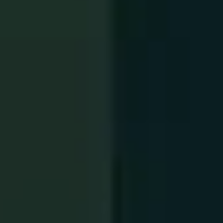
Melhores cassinos online
Links úteis
Quem somos
Jogo Responsável
Fale conosco
Casas Legalizadas
Jogos de cassino
Guia de Apostas
Palpites
Campeonatos
Casas Legalizadas
Jogos de cassino
Guia de Apostas
Palpites
Palpites Futebol
Palpites Premier League 🏴󠁧󠁢󠁥󠁮󠁧󠁿
Tottenham Hotspur vs. Southampton