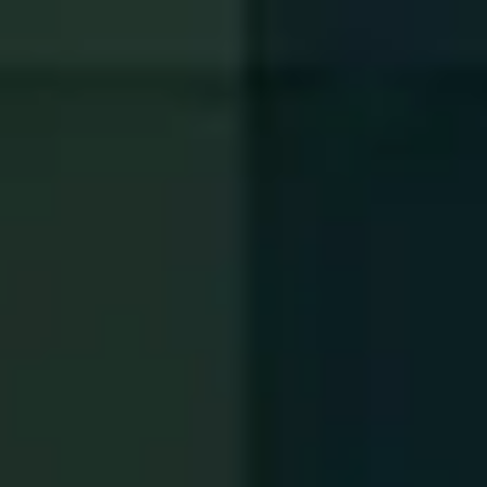
Diário de apostas
Palpites de hoje
Promoções
Campeonatos
Guia de Apostas
Casas de apostas legalizadas
Como apostar
Podcasts
Vídeos
Blog
Cassino
Jogos populares
Melhores cassinos online
Links úteis
Quem somos
Jogo Responsável
Fale conosco