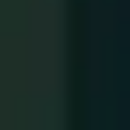
Melhores cassinos online
Links úteis
Quem somos
Jogo Responsável
Fale conosco
Casas Legalizadas
Jogos de cassino
Guia de Apostas
Palpites
Campeonatos
Casas Legalizadas
Jogos de cassino
Guia de Apostas
Palpites
Palpites Futebol
Palpites Copa
Tunísia vs. Holanda