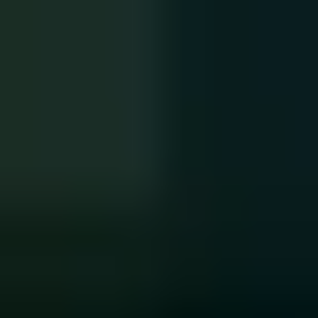
KANSAS CITY STADIUM
ESTÁDIO
KANSAS CITY
LOCAL
Outros Mercados
1x2
Mais e Menos Gols
Handicap Asiático
Não existem odds disponíveis para esse mercado nesse
momento.
Estatísticas H2H
APOSTA GANHA
Palpite principal
Holanda Mais de 1.5 gol(s)
TUNÍSIA
-
HOLANDA
ODD ATUAL