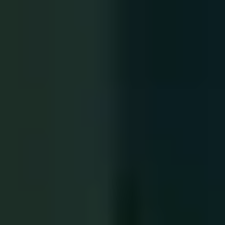
ODD ATUAL
1.00
APOSTAR
+18 | Ministério da Fazenda adverte: Aposta não é
investimento
O aposta10 promove o
Jogo Responsável
. Proibido para
menores de 18 anos. Jogue com
responsabilidade! MINISTÉRIO DA FAZENDA ADVERTE:
APOSTA NÃO É INVESTIMENTO!
Nesta quinta-feira, Tunísia x Holanda medem forças pela 3ª
rodada do Grupo F da Copa 2026. O confronto será
disputado a partir da 20h (de Brasília), no Arrowhead Stadium.
Confira o melhor palpite para o jogo.