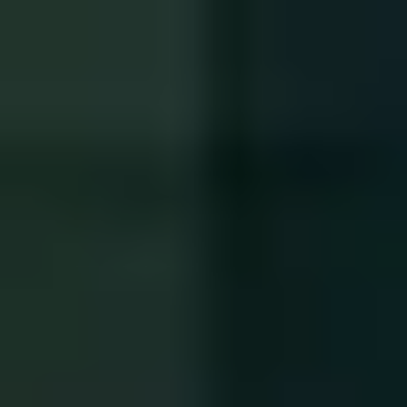
Diário de apostas
Palpites de hoje
Promoções
Campeonatos
Guia de Apostas
Casas de apostas legalizadas
Como apostar
Podcasts
Vídeos
Blog
Cassino
Jogos populares
Melhores cassinos online
Links úteis
Quem somos
Jogo Responsável
Fale conosco