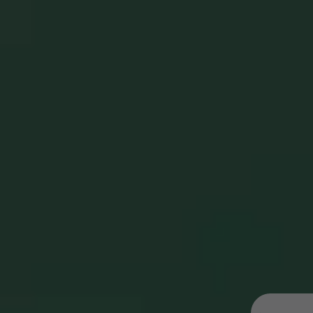
Copa
Turquia
0
X
1
Paraguai
Turquia x Paraguai: Palpite, 