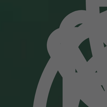
Rafael Takacs
87
palpites
Atualização
Tempo de leitura
3
min
Palpite em Destaque
Neste sábado, Turquia x Paraguai medem forças pela 2ª rodada
Confira o melhor palpite para o jogo.
APOSTA EM ABERTO
Palpite principal
X