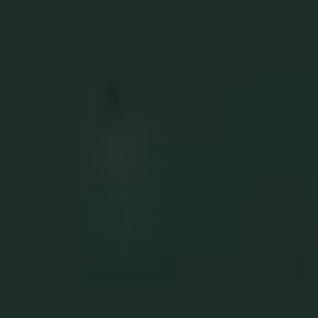
Melhores cassinos online
Links úteis
Quem somos
Jogo Responsável
Fale conosco
Casas Legalizadas
Jogos de cassino
Guia de Apostas
Palpites
Campeonatos
Casas Legalizadas
Jogos de cassino
Guia de Apostas
Palpites
Palpites Futebol
Palpites Copa
Turquia vs. Paraguai