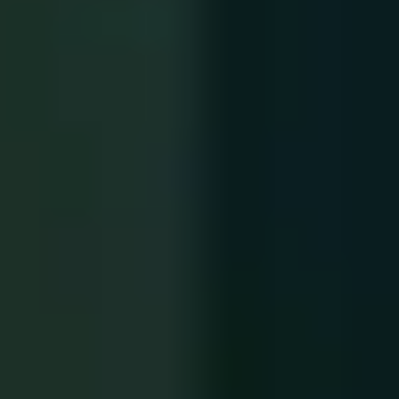
Champions League (20/01)
Gabriel de Sá Santos
0
palpites
Atualização
Tempo de leitura
4
min
Palpite em Destaque
Pela 7ª rodada da fase de liga da UEFA Champions League
2025/26, Villarreal e Ajax se enfrentam no dia 21 de janeiro de
2026, às 17h. Veja o palpite do a10!
APOSTA EM ABERTO
Palpite principal