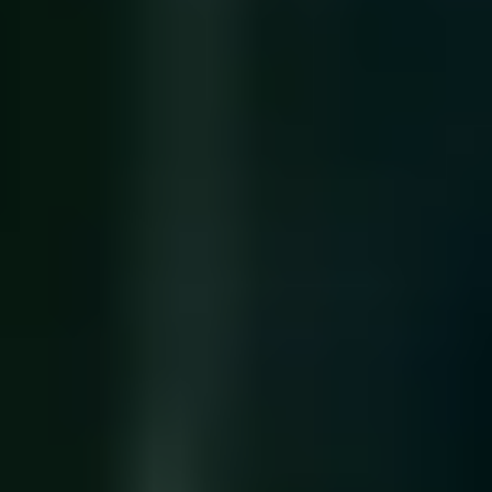
APOSTAR
HS do Brasil Ltda., CNPJ 47.123.407/0001-70, Portaria SPA/MF
nº 250/2025
+18 | Ministério da Fazenda adverte: Aposta não é
investimento
Jogue com responsabilidade.
Apostas não são meio de enriquecimento e podem levar à
perda de dinheiro. O jogo pode causar dependência: saiba
quando parar! Defina seus limites antes de começar.
Sobre o tipster
Gabriel de Sá Santos