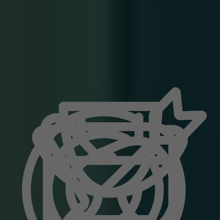
🛡️
Aposta Baixo Risco – Ambas as Equipes Marcam (Sim)
.
O Ajax marcou em 5 dos 6 jogos desta fase de liga, enquanto
o Villarreal não passou em branco em nenhum jogo em casa
na temporada 25/26. Com Brian Brobbey em boa fase e a
defesa do Villarreal cedendo espaços em contra-ataques, o
gol de ambos os lados é muito provável.
Odds 1.61 na
Bet365
🚀
Aposta Ousada – Mais de 3.5 gols
. Historicamente,
confrontos entre o Submarino Amarelo e o Ajax são abertos.
O Ajax precisa do resultado e deve se expor, o que é um
convite para o estilo de jogo vertical de Yeremy Pino e Ayoze
Pérez. Previsão de jogo franco e com muitos gols.
Odds
4.50 na Bet365
Villarreal x Ajax: Análise das Equipes
O
Villarreal
aposta na continuidade do trabalho de
Marcelino
. O meio-campo é o coração da equipe, com a
longevidade de
Dani Parejo
e a explosão de
Álex Baena
,