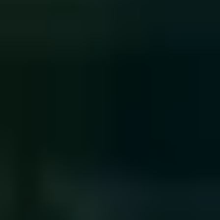
Villarreal para vencer
VILLARREAL
-
AJAX
ODD ATUAL
1.30
APOSTAR
HS do Brasil Ltda., CNPJ 47.123.407/0001-70, Portaria SPA/MF
nº 250/2025
+18 | Ministério da Fazenda adverte: Aposta não é
investimento
Quem vai ganhar?
VILLARREAL
20/01, 17:00
CHAMPIONS LEAGUE 🇪🇺
X