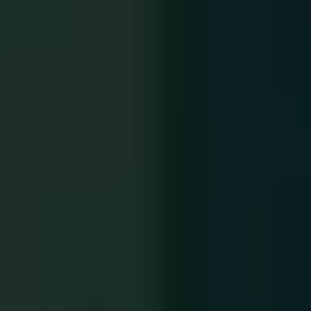
Melhores cassinos online
Links úteis
Quem somos
Jogo Responsável
Fale conosco
Casas Legalizadas
Jogos de cassino
Guia de Apostas
Palpites
Campeonatos
Casas Legalizadas
Jogos de cassino
Guia de Apostas
Palpites
Palpites Futebol
Palpites Champions League 🇪🇺
Villarreal vs. Ajax