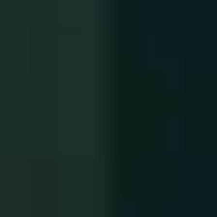
Gabriel de Sá Santos
0
palpites
Atualização
Tempo de leitura
1
min
Palpite em Destaque
Neste sábado, Villarreal e Betis medem forças pela 9ª rodada
de La Liga. Veja o palpite do a10 para o duelo!
APOSTA GANHA
Palpite principal
X