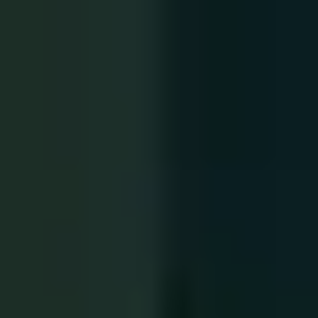
Mais de 2.5 gol(s)
VILLARREAL
-
REAL BETIS
ODD ATUAL
1.60
APOSTAR
Ventmear Brasil S.A., CNPJ 52.868.380/0001-84, Portaria
SPA/MF nº 247/2025
+18 | Ministério da Fazenda adverte:
Aposta não é investimento
APOSTA EM ABERTO
Tripla do dia
ODD ATUAL
1.00