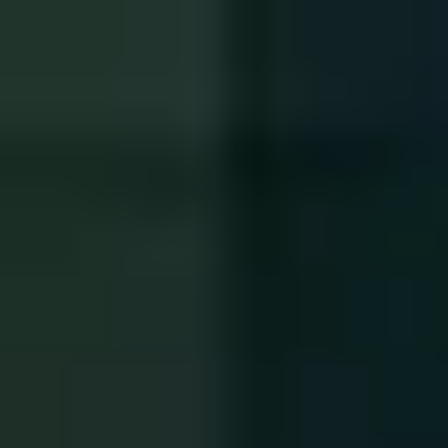
Diário de apostas
Palpites de hoje
Promoções
Campeonatos
Guia de Apostas
Casas de apostas legalizadas
Como apostar
Podcasts
Vídeos
Blog
Cassino
Jogos populares
Melhores cassinos online
Links úteis
Quem somos
Jogo Responsável
Fale conosco