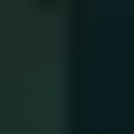
Espanhol - La Liga 🇪🇸
Villarreal
2
X
2
Real Betis
Palpite: Villarreal x Betis -
17/10/2025 - LaLiga 25/26