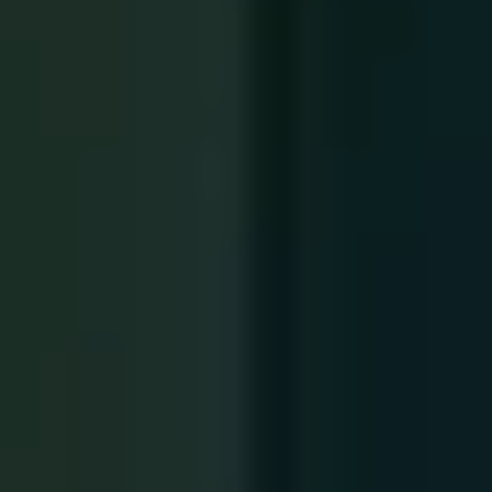
APOSTAR
+18 | Ministério da Fazenda adverte: Aposta não é
investimento
O aposta10 promove o
Jogo Responsável
. Proibido para
menores de 18 anos. Jogue com responsabilidade!
Neste sábado, Villarreal e Betis medem forças pela 9ª rodada
de La Liga. O confronto será disputado a partir das 13h30 (de
Brasília).
📺 Onde assistir
O jogo entre Villarreal e Betis será transmitido pelo Disney+.
⚽Villarreal
O Villarreal tem bons números, com cinco vitórias, um empate