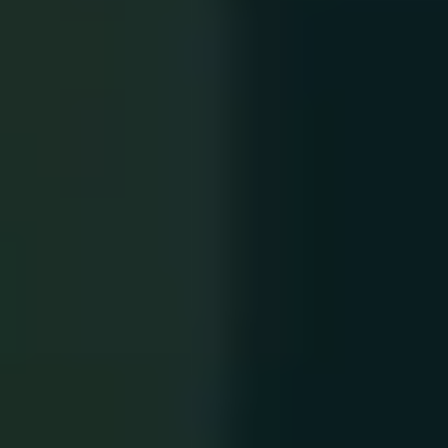
Equipe
P
G
W
D
L
GD
15
Real Betis
0
0
0
0
0
0
20
Villarreal
0
0
0
0