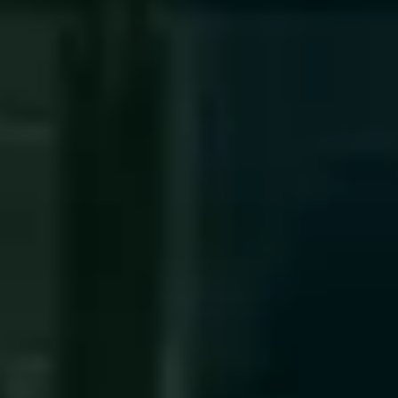
57
'
Wataru Endo
/
Ryan Gravenberch
58
'
Diogo Jota
/
Cody Gakpo
60
'
Jarrod Bowen
/
Crysencio Summerville
73
'
Carlos Soler
/
Andy Irving
74
'
Konstantinos Tsimikas
/
Andrew Robertson
74
'
Harvey Elliott
/
Curtis Jones
81
'
Mohammed Kudus
/
Luis Guilherme
84
'
Diogo Jota
Palpites