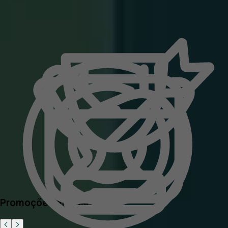
Premier League 🏴󠁧󠁢󠁥󠁮󠁧󠁿
West Ham United
0
X
5
Liverpool
Promoções exclusivas