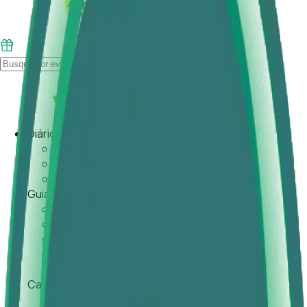
Diário de apostas
Palpites de hoje
Promoções
Campeonatos
Guia de Apostas
Casas de apostas legalizadas
Como apostar
Podcasts
Vídeos
Blog
Cassino
Jogos populares