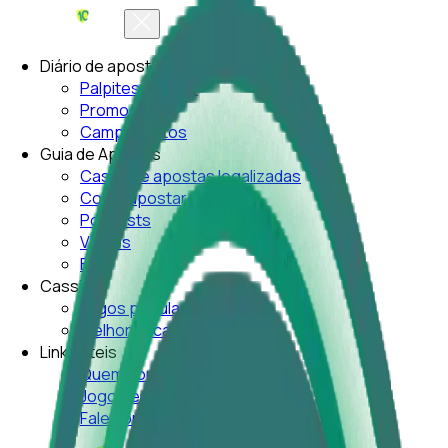
Diário de apostas
Palpites de hoje
Promoções
Campeonatos
Guia de Apostas
Casas de apostas legalizadas
Como apostar
Podcasts
Vídeos
Blog
Cassino
Jogos populares
Melhores cassinos online
Links úteis
Quem somos
Jogo Responsável
Fale conosco