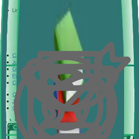
Melhores cassinos online
Links úteis
Quem somos
Jogo Responsável
Fale conosco
Casas Legalizadas
Jogos de cassino
Guia de Apostas
Palpites
Campeonatos
Casas Legalizadas
Jogos de cassino
Guia de Apostas