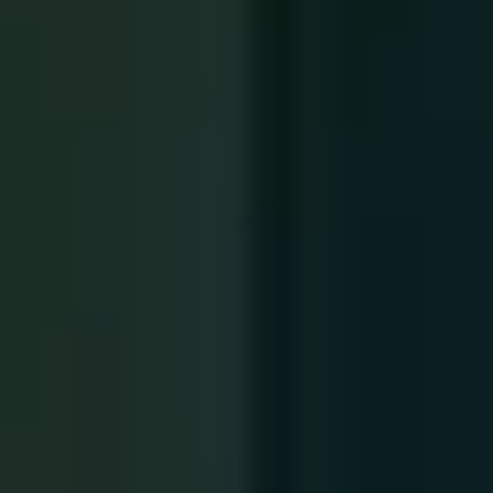
Tripla do dia
ODD ATUAL
1.00
APOSTAR
+18 | Ministério da Fazenda adverte: Aposta não é
investimento
Jakub Menšik x João Fonseca jogam pelas quartas de final do
Torneio de Roland Garros, na França, na terça-feira, 02 de
junho, às 15h15 (Brasília), na Quadra Philippe Chatrier. Confira
a análise completa abaixo, e veja onde assistir ao vivo e o
melhor palpite.
O aposta10 promove o
Jogo Responsável
. Proibido para
menores de 18 anos. Jogue com responsabilidade!