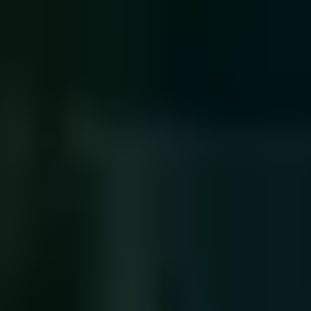
X
JOAO FONSECA
0.00
X
0.00
0.00
João Fonseca vence
1.45
APOSTAR
NVBT Gaming Ltda., CNPJ 50.587.712/0001-27, Portaria
SPA/MF nº 249/2025
+18 | Ministério da Fazenda adverte:
Aposta não é investimento
APOSTA EM ABERTO
Palpite principal