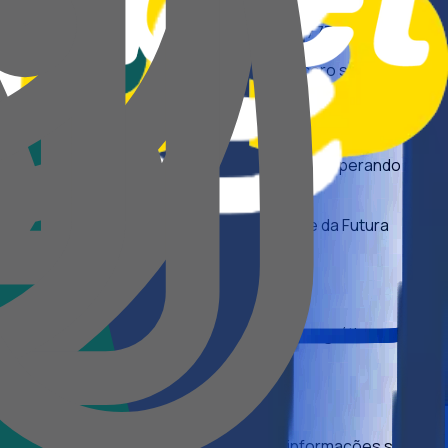
soas querem saber se o Cassino Brazino 777 é confiável.
 o site por dias para dar um veredito sincero sobre tudo.
 autorizada pelo governo brasileiro a continuar operando no
asil, o Brazino Cassino é de responsabilidade da Futura
0001-88.
eforçam ainda mais.
ideobingo e jogos de mesa, com o modo demo grátis ou
us dados protegidos desde o acesso.
a tecnologia de criptografia, essas suas informações são