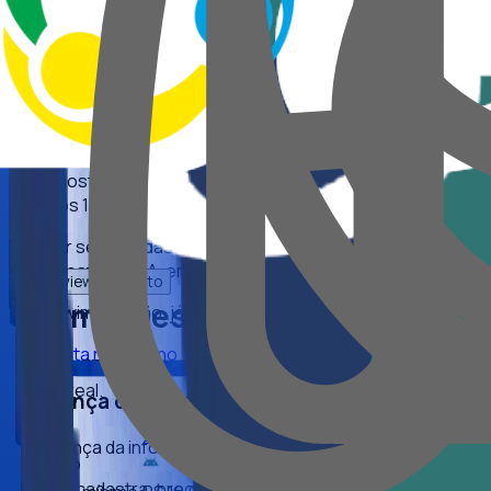
Com toda essa fama online, mais e mais pessoas conhecem a
Para responder a essa pergunta e também mostrar todos os de
O Brazino Cassino é confiável?
Como mostramos no review que produzimos sobre as
aposta
país após 1º de janeiro de 2025.
Por ser uma das
bets que solicitaram licença
, o Brazino
Apostas LTDA, empresa devidamente registrada na Sec
Exibir review completo
Informações gerais
Essa movimentação, já é um claro sinal de que o
Cassino Braz
Criar conta na Brazino
O Brazino 777 Cassino tem quase 7.000 jogos e muita varied
dinheiro real.
Segurança dos dados
Site
www.brazino777.bet.br
A segurança da informação é algo que não pode ser negligen
Aplicativo
Quem se cadastra, precisa digitar alguns dados pessoais, co