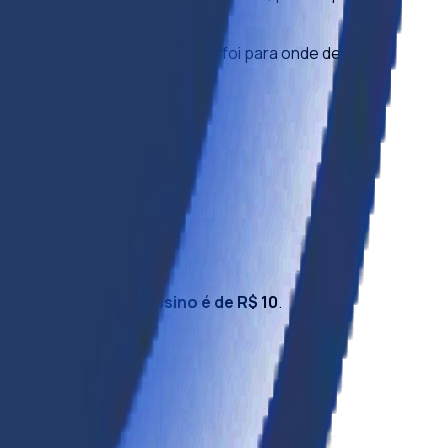
eiras.
eocupação se o seu dinheiro foi para onde deveria ir.
sitos no Brazino Cassino é de R$ 10
.