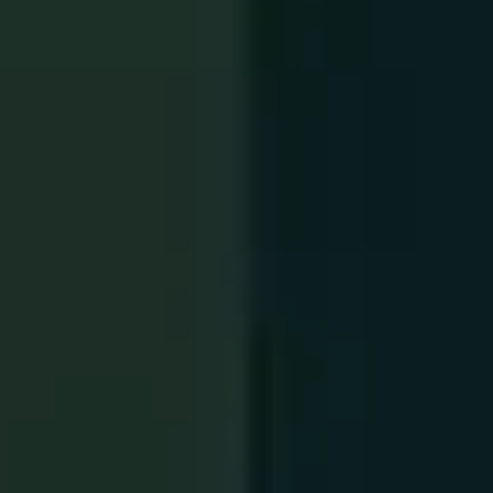
Melhores cassinos online
Links úteis
Quem somos
Jogo Responsável
Fale conosco
Casas Legalizadas
Jogos de cassino
Guia de Apostas
Palpites
Campeonatos
Casas Legalizadas
Jogos de cassino
Guia de Apostas
Palpites
Palpites Futebol
Palpites Liga Portugal 🇵🇹
AFS vs. Sporting