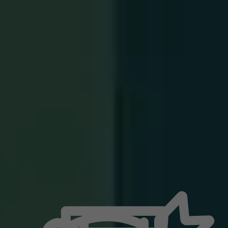
Melhores cassinos online
Links úteis
Quem somos
Jogo Responsável
Fale conosco
Casas Legalizadas
Jogos de cassino
Guia de Apostas
Palpites
Campeonatos
Casas Legalizadas
Jogos de cassino
Guia de Apostas
Palpites
Palpites Futebol
Palpites Premier League 🏴󠁧󠁢󠁥󠁮󠁧󠁿
Brentford vs. Everton