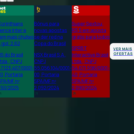
orinthians
Bônus para
Super Sextou:
ence Inter e
novas apostas
R$ 5 em aposta
tem mais chutes
se der red na
grátis para todos
 gol: 2.62
Copa do Brasil
SPRBT
VER MAIS
OFERTAS
S do Brasil
NSX Brasil S.A.,
Interactive Brasil
tda., CNPJ
CNPJ
Ltda., CNPJ
7.123.407/0001-
55.056.104/0001-
54.071.596/0001-
0, Portaria
00, Portaria
40, Portaria
SPA/MF nº
SPA/MF nº
SPA/MF nº
250/2025
2.092/2024
2.090/2024
Acontecimentos Brentford x
Everton