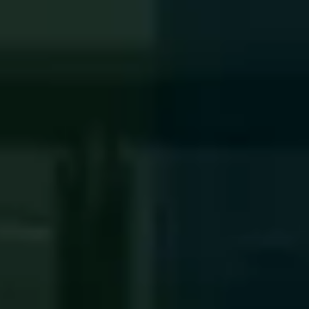
Brentford
Everton
Primeiro tempo
49
'
Yoane Wissa
Segundo tempo
75
'
Ashley Young
/
Jesper Lindstroem
75
'
Tim Iroegbunam
/
Idrissa Gana Gueye
76
'
Kevin Schade
/
Edmond-Paris Maghoma
77
'
Jake O'Brien
80
'
Yegor Yarmolyuk
81
'
Kristoffer Vassbakk Ajer
/
Michael Kayode