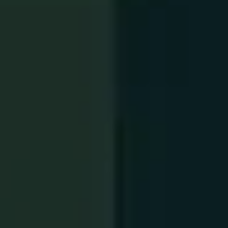
Melhores cassinos online
Links úteis
Quem somos
Jogo Responsável
Fale conosco
Casas Legalizadas
Jogos de cassino
Guia de Apostas
Palpites
Campeonatos
Casas Legalizadas
Jogos de cassino
Guia de Apostas
Palpites
Palpites Futebol
Palpites Premier League 🏴󠁧󠁢󠁥󠁮󠁧󠁿
Everton vs. Leicester City