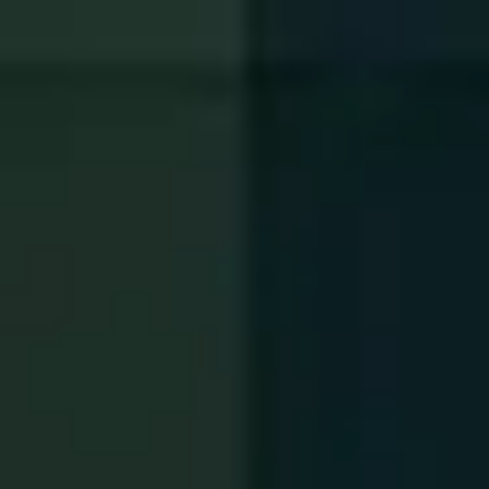
Diário de apostas
Palpites de hoje
Promoções
Campeonatos
Guia de Apostas
Casas de apostas legalizadas
Como apostar
Podcasts
Vídeos
Blog
Cassino
Jogos populares
Melhores cassinos online
Links úteis
Quem somos
Jogo Responsável
Fale conosco