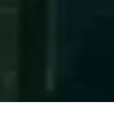
76
'
Woyo Coulibaly
/
James Justin
76
'
Stephy Mavididi
/
Bobby Reid
82
'
James Garner
/
James Garner
88
'
Vitalii Mykolenko
/
Nathan Patterson
88
'
Beto
/
Jack Harrison
90
'
Iliman Ndiaye
Palpites
Partidas
Boa do Dia
Campeonatos