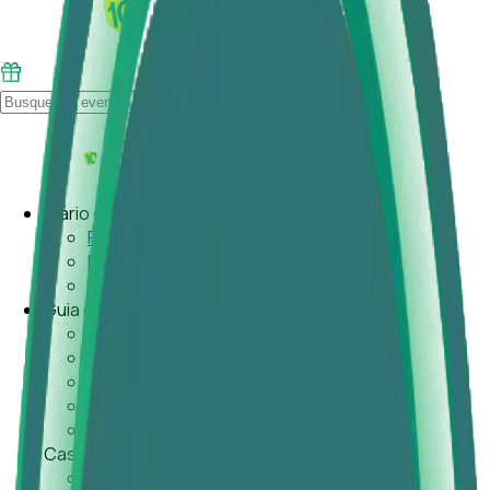
Diário de apostas
Palpites de hoje
Promoções
Campeonatos
Guia de Apostas
Casas de apostas legalizadas
Como apostar
Podcasts
Vídeos
Blog
Cassino
Jogos populares