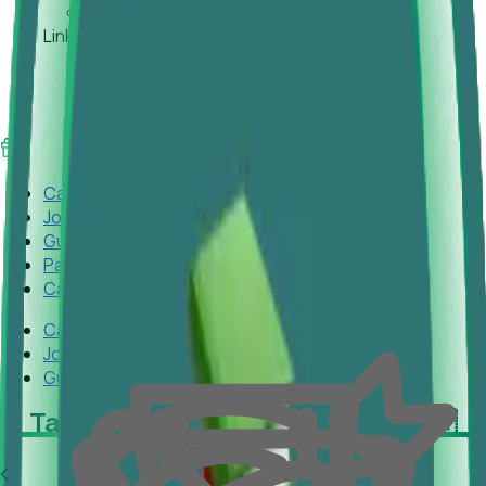
Melhores cassinos online
Links úteis
Quem somos
Jogo Responsável
Fale conosco
Casas Legalizadas
Jogos de cassino
Guia de Apostas
Palpites
Campeonatos
Casas Legalizadas
Jogos de cassino
Guia de Apostas
Tabela - Alemão - Bundesliga 🇩🇪