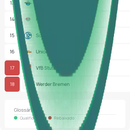
13
Paderborn
14
RB Leipzig
15
Schalke 04
16
Union Berlin
17
VfB Stuttgart
18
Werder Bremen
Glossário
Qualificado
Rebaixado