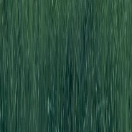
Promoções
Múltipla da Trocação da Stake premia
apostadores no UFC Fight Night
Ver Mais
Torneios Populares
Brasileirão 2026 🇧🇷
Liga Portugal 🇵🇹
Amistosos de Clubes 🌍
Brasileirão Série B 🇧🇷
Série C 🇧🇷
Palpites