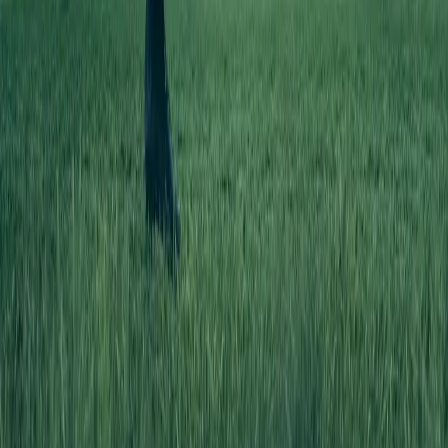
muito mais.
Acessar a academia Aposta10
Dicas para você apostar
Promoções
Novibet apresenta odds turbinadas para
Corinthians x Internacional
Promoções
BetMGM entrega combinada para o Corinthians
na Copa do Brasil
Promoções
Galera bet apresenta bilhete combinado para
goleiros na Copa do Brasil