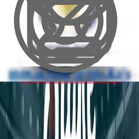
Sydney FC
21/10
08:45
VS
Melbourne Victory
ODD VERIFICADA
Mais de 2.5 gol(s)
1.80
VER PALPITE
+18 | Ministério da Fazenda adverte: Aposta
não é investimento
Futebol
Campeonato Australiano 🇦🇺
Romeo Freitas
Melbourne City FC
21/10
06:30
VS