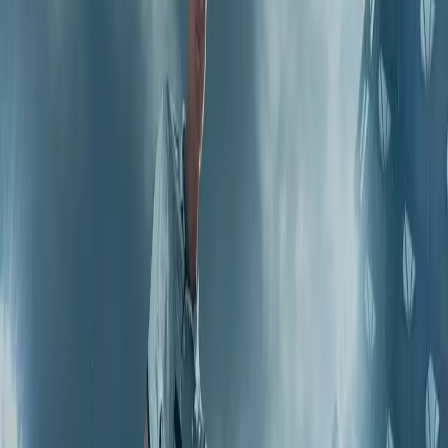
Melhores cassinos online
Links úteis
Quem somos
Jogo Responsável
Fale conosco
Casas Legalizadas
Jogos de cassino
Guia de Apostas
Palpites
Campeonatos
Casas Legalizadas
Jogos de cassino
Guia de Apostas
Palpites Campeonato Australiano
🇦🇺